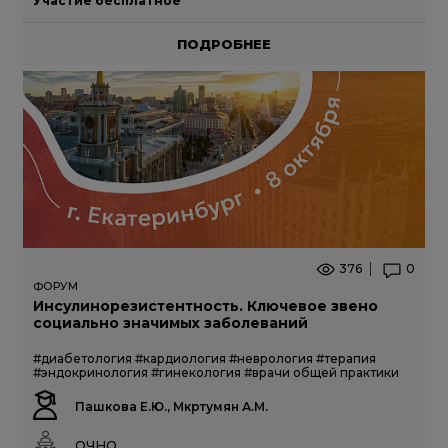
Участие бесплатное
ПОДРОБНЕЕ
376
0
ФОРУМ
Инсулинорезистентность. Ключевое звено
социально значимых заболеваний
#диабетология
#кардиология
#неврология
#терапия
#эндокринология
#гинекология
#врачи общей практики
Пашкова Е.Ю., Мкртумян А.М.
ОЧНО