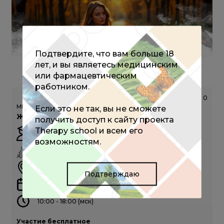
Подтвердите, что вам больше 18
лет, и вы являетесь медицинским
или фармацевтическим
работником.
684
0
МЕЖРЕГИОНАЛЬНАЯ КОНФЕРЕНЦИЯ РОАГ (ОЧНЫЙ ФОРМАТ)
Если это не так, вы не сможете
Женское здоровье, Московская область
получить доступ к сайту проекта
Therapy school и всем его
Зароченцева Н.В.
возможностям.
ОЧНО
г. Москва
Подтверждаю
12 сентября 2026
10:00 - 18:00 (мск)
Участие бесплатное