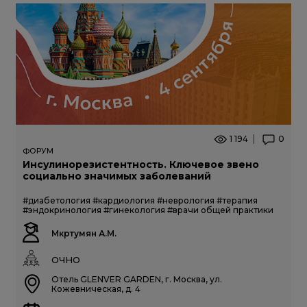
1 194
0
ФОРУМ
Инсулинорезистентность. Ключевое звено
социально значимых заболеваний
#диабетология
#кардиология
#неврология
#терапия
#эндокринология
#гинекология
#врачи общей практики
Мкртумян А.М.
ОЧНО
Отель GLENVER GARDEN, г. Москва, ул.
Кожевническая, д. 4