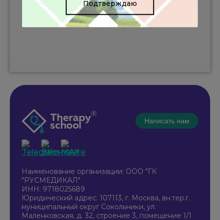
Подтверждаю
Написать нам
Наименование организации: ООО "ГК
"РУСМЕДИКАЛ"
ИНН: 9718025689
Юридический адрес: 107113, г. Москва, вн.тер.г.
муниципальный округ Сокольники, ул.
Маленковская, д. 32, строение 3, помещение 1/1