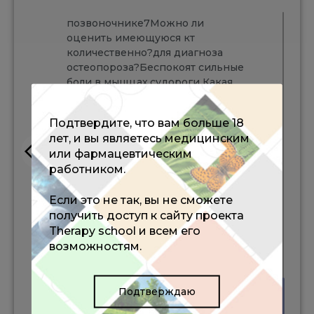
изменениях в
позвоночнике7Можно ли
оценить имеющуюся кт
количественно?для диагноза
остеопороза?Беспокоят сильные
боли в мыщцах,судороги Какая
тактика лечения? спасибо
17:31
Подтвердите, что вам больше 18
лет, и вы являетесь медицинским
Елена Сиротенко
(Врач)
или фармацевтическим
работником.
Уважаемые коллеги! Благодарим
вас за участие в мероприятии!
Если это не так, вы не сможете
Ждем вас на наших будущих
получить доступ к сайту проекта
мероприятиях. Подписывайтесь
Therapy school и всем его
на нас в социальных сетях и
возможностям.
узнавайте первыми обо всех
образовательных мероприятиях:
https://vk.com/therapyschool
Подтверждаю
https://t.me/TherapyschoolNews
18:34