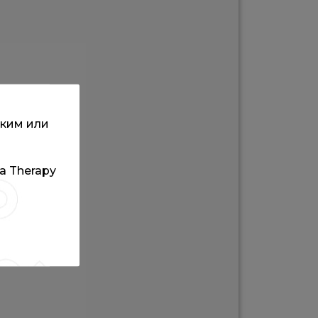
ским или
та Therapy