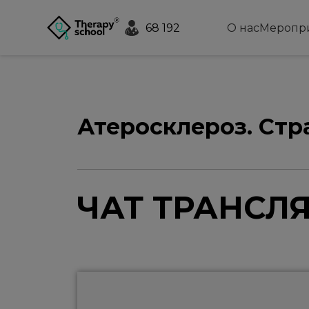
68 192
О нас
Меропр
Атеросклероз. Ст
ЧАТ ТРАНСЛ