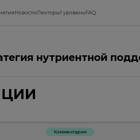
иятия
Новости
Лекторы
1 уровень
FAQ
ратегия нутриентной под
ЯЦИИ
Комментарии