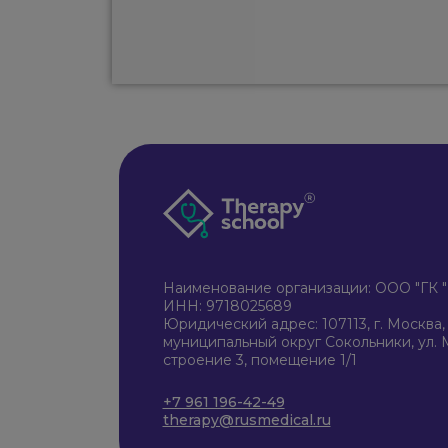
Наименование организации: ООО "Г
ИНН: 9718025689
Юридический адрес: 107113, г. Москва, в
муниципальный округ Сокольники, ул. М
строение 3, помещение 1/1
+7 961 196-42-49
therapy@rusmedical.ru