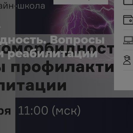
А
дность. Вопросы
и реабилитации