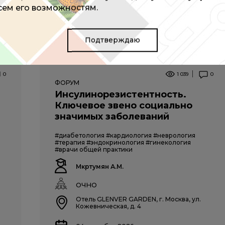
всем его возможностям.
Подтверждаю
0
1 039
0
ФОРУМ
Инсулинорезистентность.
Ключевое звено социально
значимых заболеваний
#диабетология
#кардиология
#неврология
#терапия
#эндокринология
#гинекология
#врачи общей практики
Мкртумян А.М.
ОЧНО
Отель GLENVER GARDEN, г. Москва, ул.
Кожевническая, д. 4