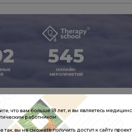
92
545
ННЫХ
ОНЛАЙН-
ЕЙ
МЕРОПРИЯТИЙ
те, что вам больше 18 лет, и вы являетесь медицин
тическим работником.
не так, вы не сможете получить доступ к сайту проек