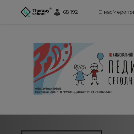
68 192
О нас
Меропр