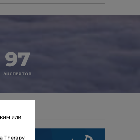
97
ЭКСПЕРТОВ
ским или
та Therapy