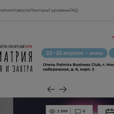
иятия
Новости
Лекторы
1 уровень
FAQ
2 399
0