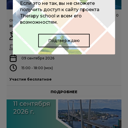
Если это не так, вы не сможете
получить доступ к сайту проекта
Therapy school и всем его
220
0
ОНЛАЙН-ШКОЛА
возможностям.
Неврология в фокусе внимания
Путилина М.В.
Подтверждаю
ОНЛАЙН
09 сентября 2026
15:00 - 18:00 (мск)
Участие бесплатное
ПОДРОБНЕЕ