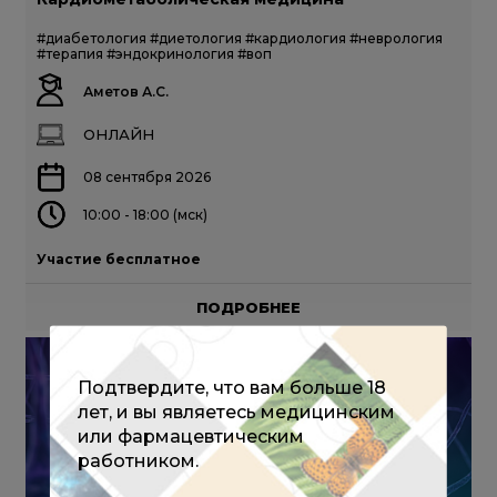
#диабетология
#диетология
#кардиология
#неврология
#терапия
#эндокринология
#воп
Аметов А.С.
ОНЛАЙН
08 сентября 2026
10:00 - 18:00 (мск)
Участие бесплатное
ПОДРОБНЕЕ
Подтвердите, что вам больше 18
лет, и вы являетесь медицинским
или фармацевтическим
работником.