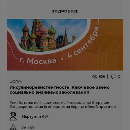
ПОДРОБНЕЕ
956
0
ФОРУМ
Инсулинорезистентность. Ключевое звено
социально значимых заболеваний
#диабетология
#кардиология
#неврология
#терапия
#эндокринология
#гинекология
#врачи общей практики
Мкртумян А.М.
ОЧНО