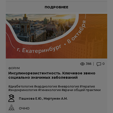
ПОДРОБНЕЕ
366
0
ФОРУМ
Инсулинорезистентность. Ключевое звено
социально значимых заболеваний
#диабетология
#кардиология
#неврология
#терапия
#эндокринология
#гинекология
#врачи общей практики
Пашкова Е.Ю., Мкртумян А.М.
ОЧНО