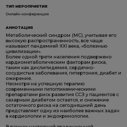
ТИП МЕРОПРИЯТИЯ
Онлайн-конференция
АННОТАЦИЯ
Метаболический синдром (МС), учитывая его
высокую распространенность, все чаще
называют пандемией XXI века, «болезнью
цивилизации».
Более одной трети населения подвержено
кардиометаболическим факторам риска,
таким как дислипидемия, сердечно-
сосудистые заболевания, гипертония, диабет и
ожирение.
Несмотря на успешную терапию
современными гипогликемическими
препаратами риск развития ССЗ у пациентов с
сахарным диабетом остается, и снижение
остаточного риска на сегодняшний день
представляет одну из наиболее важных задач
в кардиологии и эндокринологии.
В рамках настоящей традиционной