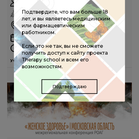
Аметов А.С.
Подтвердите, что вам больше 18
ОЧНО
лет, и вы являетесь медицинским
отель Novotel Владивосток, г. Владивосток, ул.
или фармацевтическим
Партизанский пр., д. 44В
работником.
11 сентября 2026
Если это не так, вы не сможете
10:00 - 18:00 (мск)
получить доступ к сайту проекта
Therapy school и всем его
Участие бесплатное
возможностям.
ПОДРОБНЕЕ
Подтверждаю