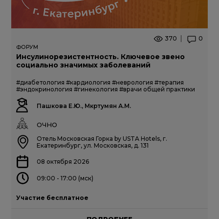
370
0
ФОРУМ
Инсулинорезистентность. Ключевое звено
социально значимых заболеваний
#диабетология
#кардиология
#неврология
#терапия
#эндокринология
#гинекология
#врачи общей практики
Пашкова Е.Ю., Мкртумян А.М.
ОЧНО
Отель Московская Горка by USTA Hotels, г.
Екатеринбург, ул. Московская, д. 131
08 октября 2026
09:00 - 17:00 (мск)
Участие бесплатное
ПОДРОБНЕЕ