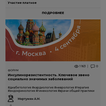
Участие платное
ПОДРОБНЕЕ
1 163
0
ФОРУМ
Инсулинорезистентность. Ключевое звено
социально значимых заболеваний
#диабетология
#кардиология
#неврология
#терапия
#эндокринология
#гинекология
#врачи общей практики
Мкртумян А.М.