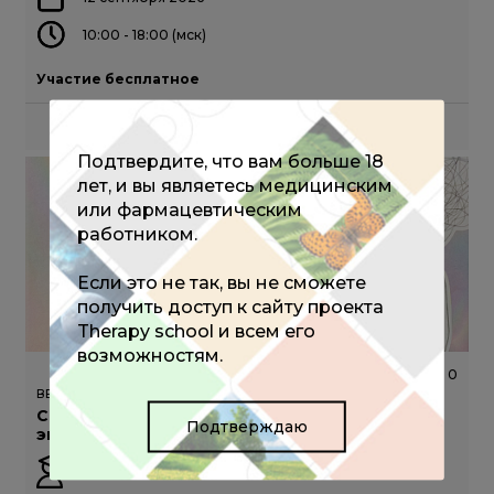
10:00 - 18:00 (мск)
Участие бесплатное
ПОДРОБНЕЕ
Подтвердите, что вам больше 18
лет, и вы являетесь медицинским
или фармацевтическим
работником.
Если это не так, вы не сможете
получить доступ к сайту проекта
Therapy school и всем его
возможностям.
353
0
ВЕБИНАР
Соматизация в практике врача: скрытая
Подтверждаю
эпидемия современной медицины
Схинас А.А.