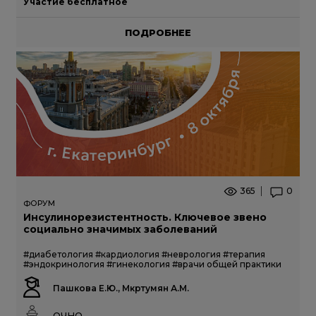
Участие бесплатное
ПОДРОБНЕЕ
365
0
ФОРУМ
Инсулинорезистентность. Ключевое звено
социально значимых заболеваний
#диабетология
#кардиология
#неврология
#терапия
#эндокринология
#гинекология
#врачи общей практики
Пашкова Е.Ю., Мкртумян А.М.
ОЧНО