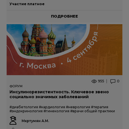
Участие платное
ПОДРОБНЕЕ
955
0
ФОРУМ
Инсулинорезистентность. Ключевое звено
социально значимых заболеваний
#диабетология
#кардиология
#неврология
#терапия
#эндокринология
#гинекология
#врачи общей практики
Мкртумян А.М.