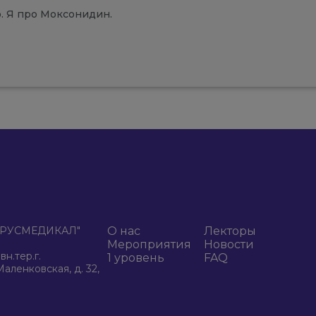
о. Я про Моксонидин.
К "РУСМЕДИКАЛ"
О нас
Лекторы
Мероприятия
Новости
н.тер.г.
1 уровень
FAQ
аленковская, д. 32,