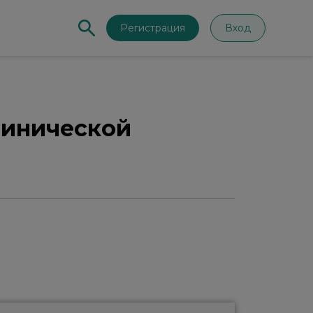
Регистрация
Вход
линической
15:04
ной клинической практике"
15:17