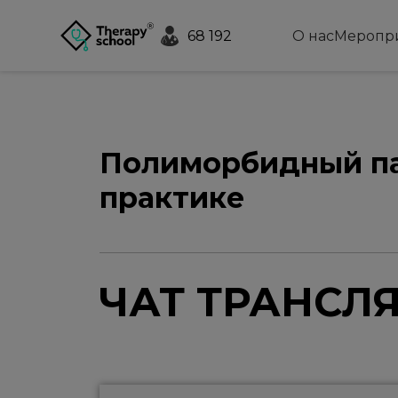
68 192
О нас
Меропр
Полиморбидный па
практике
Анатолий Трунов
Добрый день Уважаемые колле
ЧАТ ТРАНСЛ
Екатерина Рыженкова
(Администра
Добрый день. Приветствуем ва