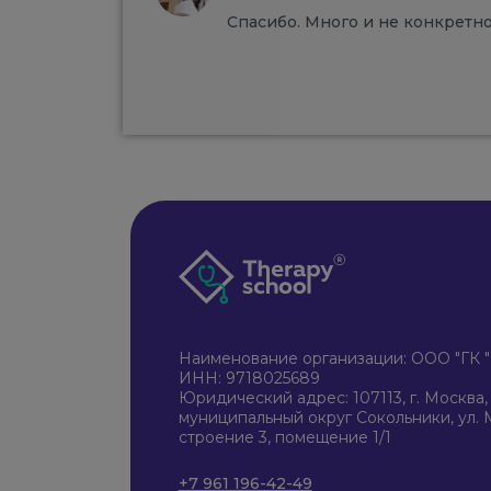
Спасибо. Много и не конкретн
Наименование организации: ООО "Г
ИНН: 9718025689
Юридический адрес: 107113, г. Москва, в
муниципальный округ Сокольники, ул. М
строение 3, помещение 1/1
+7 961 196-42-49