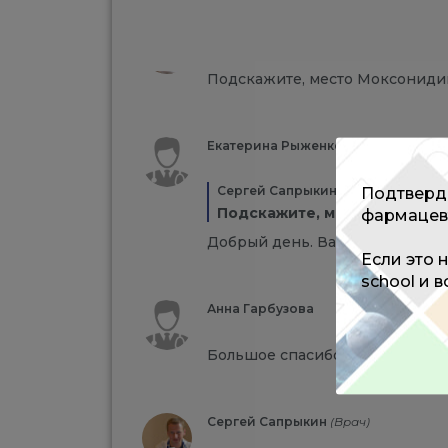
Сергей Сапрыкин
(Врач)
Подскажите, место Моксониди
Екатерина Рыженкова
(Администра
Сергей Сапрыкин
Подтверди
Подскажите, место Моксони
фармацев
Добрый день. Ваш вопрос пер
Если это 
school и 
Анна Гарбузова
Большое спасибо!
Сергей Сапрыкин
(Врач)