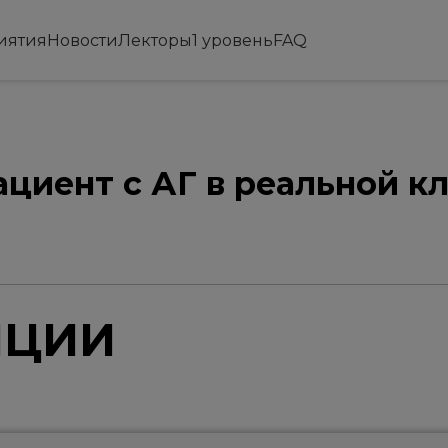
иятия
Новости
Лекторы
1 уровень
FAQ
циент с АГ в реальной к
гм!
ЯЦИИ
тор)
с на онлайн-школе "Полиморбидный пациент с АГ в реаль