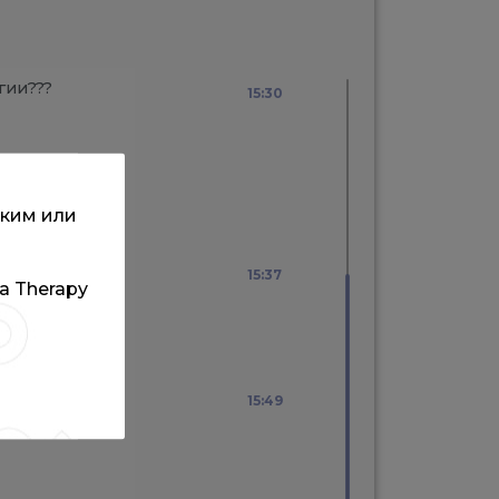
гии???
15:30
ским или
атологии???
15:37
та Therapy
15:49