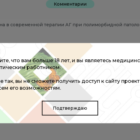
Комментарии
на в современной терапии АГ при полиморбидной патоло
тор)
те, что вам больше 18 лет, и вы являетесь медицин
дина в современной терапии АГ при полиморбидной п
тическим работником.
едан лектору
не так, вы не сможете получить доступ к сайту проек
всем его возможностям.
Подтверждаю