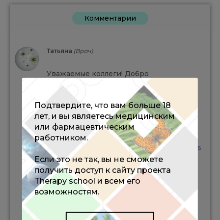
Комментарии
Татьяна
(Врач)
Уважаемые коллеги! Добро
пожаловать на онлайн-школу
"Полиморбидный пациент с АГ в
реальной клинической практике".
Подтвердите, что вам больше 18
Мы будем рады вашей активности и
лет, и вы являетесь медицинским
вашим вопросам спикерам. Вы
или фармацевтическим
можете написать вопрос в чат и
работником.
получить ответ в прямом эфире.
14:55
Если это не так, вы не сможете
получить доступ к сайту проекта
Therapy school и всем его
возможностям.