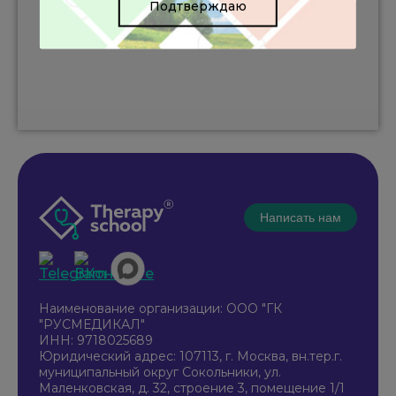
Подтверждаю
Написать нам
Наименование организации: ООО "ГК
"РУСМЕДИКАЛ"
ИНН: 9718025689
Юридический адрес: 107113, г. Москва, вн.тер.г.
муниципальный округ Сокольники, ул.
Маленковская, д. 32, строение 3, помещение 1/1