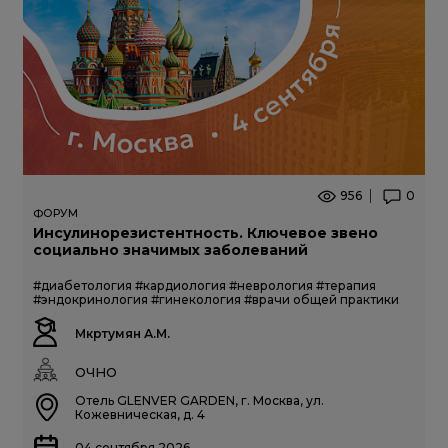
956
0
ФОРУМ
Инсулинорезистентность. Ключевое звено
социально значимых заболеваний
#диабетология
#кардиология
#неврология
#терапия
#эндокринология
#гинекология
#врачи общей практики
Мкртумян А.М.
ОЧНО
Отель GLENVER GARDEN, г. Москва, ул.
Кожевническая, д. 4
04 сентября 2026