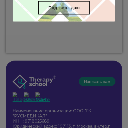
Подтверждаю
Написать нам
Наименование организации: ООО "ГК
"РУСМЕДИКАЛ"
ИНН: 9718025689
Юридический адрес: 107113, г. Москва, вн.тер.г.