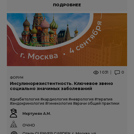
ПОДРОБНЕЕ
1 031
0
ФОРУМ
Инсулинорезистентность. Ключевое звено
социально значимых заболеваний
#диабетология
#кардиология
#неврология
#терапия
#эндокринология
#гинекология
#врачи общей практики
Мкртумян А.М.
ОЧНО
Отель GLENVER GARDEN, г. Москва, ул.