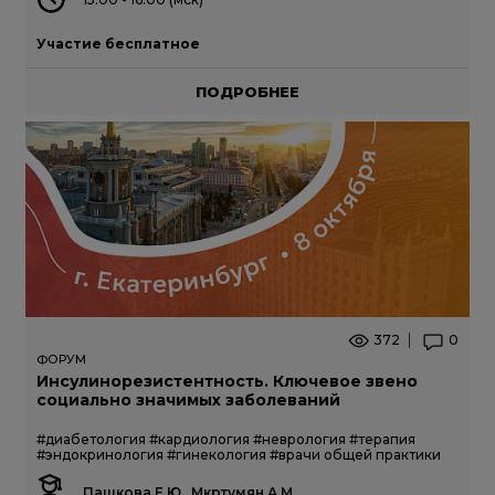
Участие бесплатное
ПОДРОБНЕЕ
372
0
ФОРУМ
Инсулинорезистентность. Ключевое звено
социально значимых заболеваний
#диабетология
#кардиология
#неврология
#терапия
#эндокринология
#гинекология
#врачи общей практики
Пашкова Е.Ю., Мкртумян А.М.