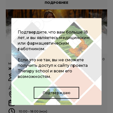
ПОДРОБНЕЕ
Подтвердите, что вам больше 18
лет, и вы являетесь медицинским
или фармацевтическим
работником.
Если это не так, вы не сможете
671
0
МЕЖРЕГИОНАЛЬНАЯ КОНФЕРЕНЦИЯ РОАГ (ОЧНЫЙ ФОРМАТ)
получить доступ к сайту проекта
Женское здоровье, Московская область
Therapy school и всем его
возможностям.
Зароченцева Н.В.
ОЧНО
Подтверждаю
г. Москва
12 сентября 2026
10:00 - 18:00 (мск)