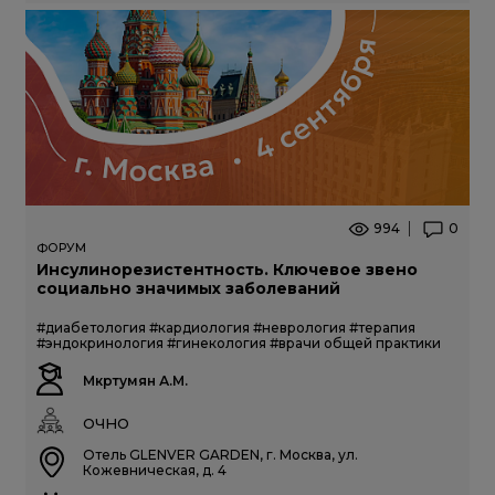
994
0
ФОРУМ
Инсулинорезистентность. Ключевое звено
социально значимых заболеваний
#диабетология
#кардиология
#неврология
#терапия
#эндокринология
#гинекология
#врачи общей практики
Мкртумян А.М.
ОЧНО
Отель GLENVER GARDEN, г. Москва, ул.
Кожевническая, д. 4