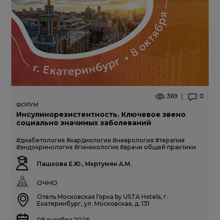
369
0
ФОРУМ
Инсулинорезистентность. Ключевое звено
социально значимых заболеваний
#диабетология
#кардиология
#неврология
#терапия
#эндокринология
#гинекология
#врачи общей практики
Пашкова Е.Ю., Мкртумян А.М.
ОЧНО
Отель Московская Горка by USTA Hotels, г.
Екатеринбург, ул. Московская, д. 131
08 октября 2026