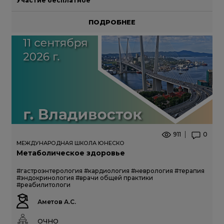
Участие бесплатное
ПОДРОБНЕЕ
911
0
МЕЖДУНАРОДНАЯ ШКОЛА ЮНЕСКО
Метаболическое здоровье
#гастроэнтерология
#кардиология
#неврология
#терапия
#эндокринология
#врачи общей практики
#реабилитологи
Аметов А.С.
ОЧНО