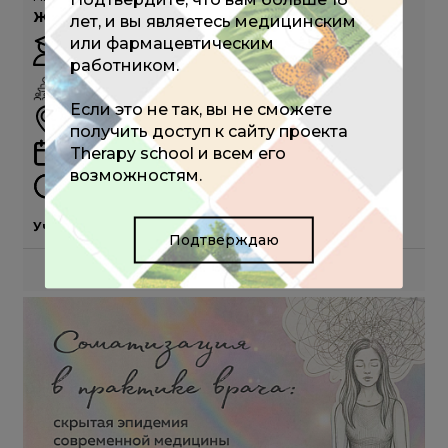
Женское здоровье, Московская область
лет, и вы являетесь медицинским
или фармацевтическим
Зароченцева Н.В.
работником.
ОЧНО
Если это не так, вы не сможете
г. Москва
получить доступ к сайту проекта
Therapy school и всем его
12 сентября 2026
возможностям.
10:00 - 18:00 (мск)
Участие бесплатное
Подтверждаю
ПОДРОБНЕЕ