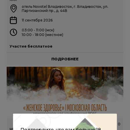
отель Novotel Владивосток, г. Владивосток, ул.
Партизанский пр., д. 44В
11 сентября 2026
03:00 - 11:00 (мск)
10:00 - 18:00 (местное)
Участие бесплатное
ПОДРОБНЕЕ
687
0
Подтвердите, что вам больше 18
МЕЖРЕГИОНАЛЬНАЯ КОНФЕРЕНЦИЯ РОАГ (ОЧНЫЙ ФОРМАТ)