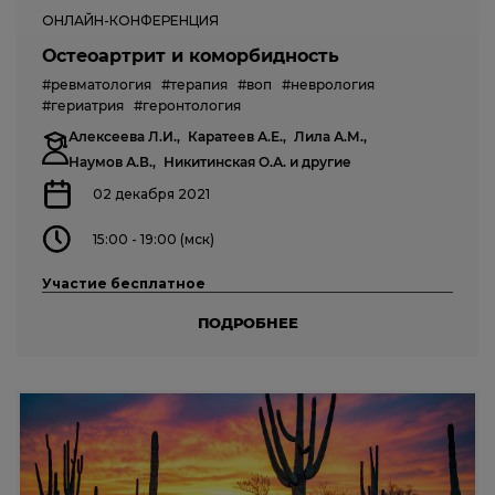
ОНЛАЙН-КОНФЕРЕНЦИЯ
Остеоартрит и коморбидность
#ревматология
#терапия
#воп
#неврология
#гериатрия
#геронтология
Алексеева Л.И.,
Каратеев А.Е.,
Лила А.М.,
Наумов А.В.,
Никитинская О.А.
и другие
02 декабря 2021
15:00 - 19:00 (мск)
Участие бесплатное
ПОДРОБНЕЕ