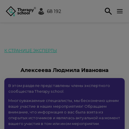
68 192
К СТРАНИЦЕ ЭКСПЕРТЫ
Алексеева Людмила Ивановна
В этом разделе представлены члены экспертного
сообщества Therapy school.
Многоуважаемые специалисты, мы бесконечно ценим
ваше участие в наших мероприятиях! Обращаем
внимание, что информация о вас была взята из
открытых источников и являлась актуальной на момент
вашего участия в том или ином мероприятии.