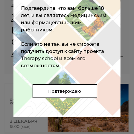
#физиотерапия
#травматологияиортопедия
#хирургия
#дерматология
#воп
Подтвердите, что вам больше 18
Алексеева Л.И.,
Гайдукова И.З.,
Загребнева А.И.,
лет, и вы являетесь медицинским
Каратеев Д.Е.,
Мешков А.Д.
и другие
или фармацевтическим
работником.
08 июня 2023
12:00 - 19:25 (мск)
Если это не так, вы не сможете
получить доступ к сайту проекта
Участие бесплатное
Therapy school и всем его
ПОДРОБНЕЕ
возможностям.
Подтверждаю