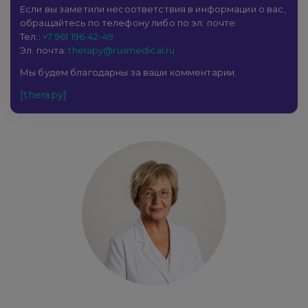
Если вы заметили несоответствия в информации о вас,
обращайтесь по телефону либо по эл. почте:
Тел.:
+7 961 196-42-49
Эл. почта:
therapy@rusmedical.ru
Мы будем благодарны за ваши комментарии.
[therapy]