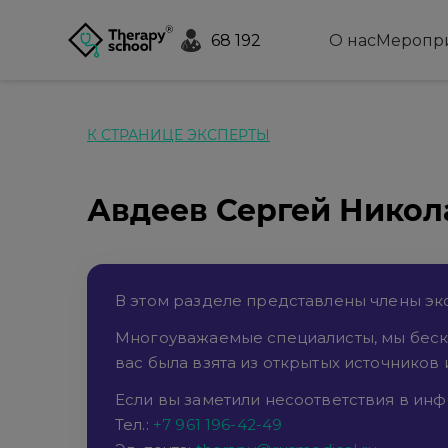
68 192
О нас
Меропр
К СТРАНИЦЕ ЭКСПЕРТЫ
Авдеев Сергей Никол
В этом разделе представлены члены экс
Многоуважаемые специалисты, мы беск
вас была взята из открытых источников 
Если вы заметили несоответствия в инфо
Тел.:
+7 961 196-42-49