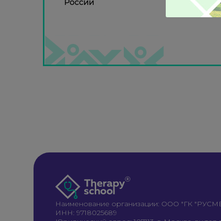
России
Наименование организации: ООО "ГК "РУС
ИНН: 9718025689