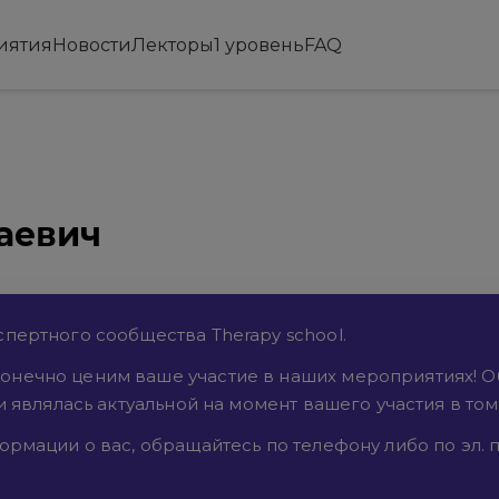
иятия
Новости
Лекторы
1 уровень
FAQ
аевич
пертного сообщества Therapy school.
онечно ценим ваше участие в наших мероприятиях! 
и являлась актуальной на момент вашего участия в то
рмации о вас, обращайтесь по телефону либо по эл. п