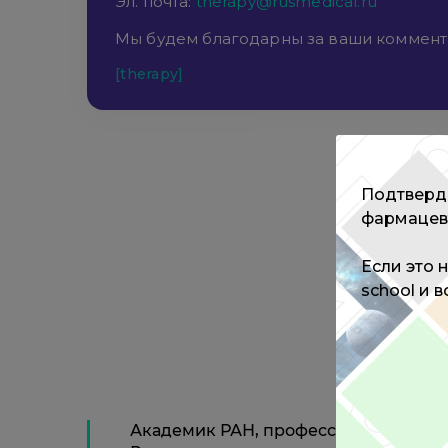
Эл. почта:
therapy@rusmedical.ru
Мы будем благодарны за ваши коммент
[therapy]
Подтверди
фармацев
Если это 
school и 
Академик РАН, профессор, доктор 