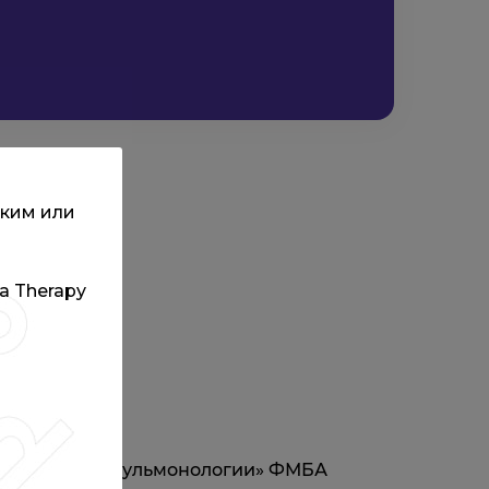
ским или
та Therapy
ом ФГУ «НИИ Пульмонологии» ФМБА