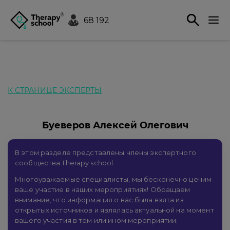
68 192
К СТРАНИЦЕ ЭКСПЕРТЫ
Буеверов Алексей Олегович
В этом разделе представлены члены экспертного
сообщества Therapy school.
Многоуважаемые специалисты, мы бесконечно ценим
ваше участие в наших мероприятиях! Обращаем
внимание, что информация о вас была взята из
открытых источников и являлась актуальной на момент
вашего участия в том или ином мероприятии.