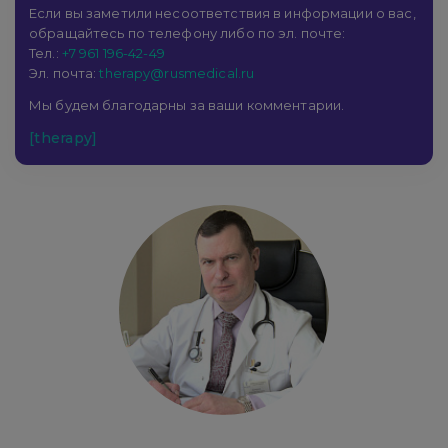
Если вы заметили несоответствия в информации о вас,
обращайтесь по телефону либо по эл. почте:
Тел.:
+7 961 196-42-49
Эл. почта:
therapy@rusmedical.ru
Мы будем благодарны за ваши комментарии.
[therapy]