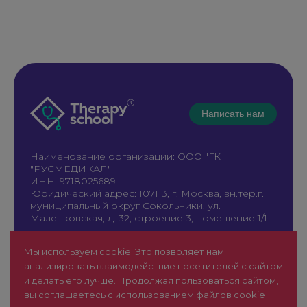
Написать нам
Наименование организации: ООО "ГК
"РУСМЕДИКАЛ"
ИНН: 9718025689
Юридический адрес: 107113, г. Москва, вн.тер.г.
муниципальный округ Сокольники, ул.
Маленковская, д. 32, строение 3, помещение 1/1
+7 961 196-42-49
Мы используем cookie. Это позволяет нам
therapy@rusmedical.ru
анализировать взаимодействие посетителей с сайтом
О нас
Лекторы
и делать его лучше. Продолжая пользоваться сайтом,
Мероприятия
Новости
вы соглашаетесь с использованием файлов cookie
1 уровень
FAQ