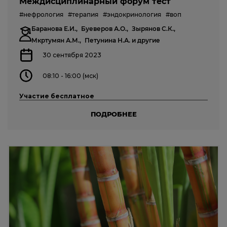
Междисциплинарный форум тест
#нефрология
#терапия
#эндокринология
#воп
Баранова Е.И.,
Буеверов А.О.,
Зырянов С.К.,
Мкртумян А.М.,
Петунина Н.А.
и другие
30 сентября 2023
08:10 - 16:00 (мск)
Участие бесплатное
ПОДРОБНЕЕ