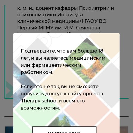
к. м. н., доцент кафедры Психиатрии и
психосоматики Института
клинической медицины ФГАОУ ВО
Первый МГМУ им. И.М. Сеченова
Минздрава России (Сеченовский
Университет); старший сотрудник
ФГБНУ НЦПЗ; член Европейского
Подтвердите, что вам больше 18
общества дерматологов и психиатров
лет, и вы являетесь медицинским
ESDaP
или фармацевтическим
работником.
Если это не так, вы не сможете
получить доступ к сайту проекта
Therapy school и всем его
возможностям.
МЕРОПРИЯТИЯ С ЭКСПЕРТОМ