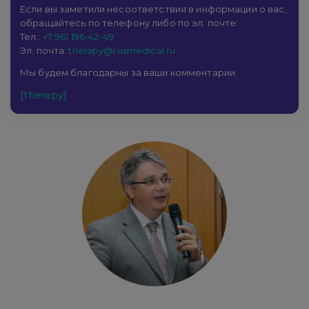
Если вы заметили несоответствия в информации о вас,
обращайтесь по телефону либо по эл. почте:
Тел.:
+7 961 196-42-49
Эл. почта:
therapy@rusmedical.ru
Мы будем благодарны за ваши комментарии.
[therapy]