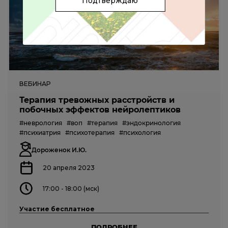
Подтверждаю
ВЕБИНАР
Терапия тревожных расстройств и
побочных эффектов нейролептиков
#неврология
#воп
#терапия
#эндокринология
#психиатрия
#психотерапия
#психология
Дороженок И.Ю.
20 апреля 2023
17:00 - 18:00 (мск)
Участие бесплатное
ПОДРОБНЕЕ