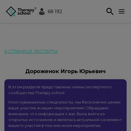
68 192
К СТРАНИЦЕ ЭКСПЕРТЫ
Дороженок Игорь Юрьевич
В этом разделе представлены члены экспертного
сообщества Therapy school.
Многоуважаемые специалисты, мы бесконечно ценим
ваше участие в наших мероприятиях! Обращаем
внимание, что информация о вас была взята из
открытых источников и являлась актуальной на момент
вашего участия в том или ином мероприятии.