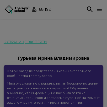
68 192
К СТРАНИЦЕ ЭКСПЕРТЫ
Гурьева Ирина Владимировна
В этом разделе представлены члены экспертного
сообщества Therapy school.
Многоуважаемые специалисты, мы бесконечно ценим
ваше участие в наших мероприятиях! Обращаем
внимание, что информация о вас была взята из
открытых источников и являлась актуальной на момент
вашего участия в том или ином мероприятии.