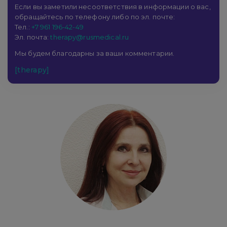
Если вы заметили несоответствия в информации о вас,
обращайтесь по телефону либо по эл. почте:
Тел.:
+7 961 196-42-49
Эл. почта:
therapy@rusmedical.ru
Мы будем благодарны за ваши комментарии.
[therapy]