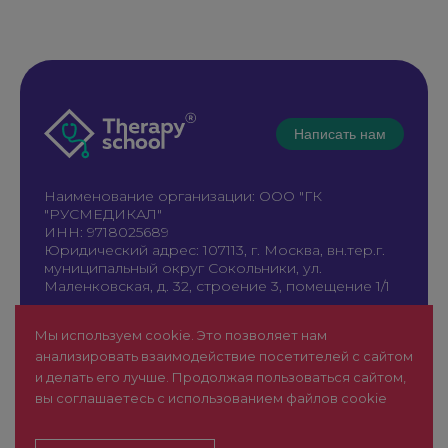
Написать нам
Наименование организации: ООО "ГК
"РУСМЕДИКАЛ"
ИНН: 9718025689
Юридический адрес: 107113, г. Москва, вн.тер.г.
муниципальный округ Сокольники, ул.
Маленковская, д. 32, строение 3, помещение 1/1
+7 961 196-42-49
Мы используем cookie. Это позволяет нам
therapy@rusmedical.ru
анализировать взаимодействие посетителей с сайтом
О нас
Лекторы
и делать его лучше. Продолжая пользоваться сайтом,
Мероприятия
Новости
вы соглашаетесь с использованием файлов cookie
1 уровень
FAQ
Пользовательское соглашение
Сайт для специалистов здравоохранения (18+)