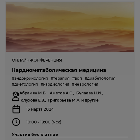
ОНЛАЙН-КОНФЕРЕНЦИЯ
Кардиометаболическая медицина
#эндокринология
#терапия
#воп
#диабетология
#диетология
#кардиология
#неврология
Абрамян М.В.,
Аметов А.С.,
Булаева Н.И.,
Голухова Е.З.,
Григорьева М.А.
и другие
13 марта 2024
10:00 - 18:00 (мск)
Участие бесплатное