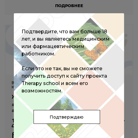
ПОДРОБНЕЕ
Подтвердите, что вам больше 18
лет, и вы являетесь медицинским
или фармацевтическим
работником.
Если это не так, вы не сможете
получить доступ к сайту проекта
Therapy school и всем его
ВСЕРОССИЙСКАЯ НАУЧНО-ПРАКТИЧЕСКАЯ
КОНФЕРЕНЦИЯ
возможностям.
Жизнь с сахарным диабетом от 0 до 100
#эндокринология
#диабетология
#терапия
#воп
#педиатрия
Подтверждаю
Аметов А.С.,
Вагапова Г.Р.,
Гурова О.Ю.,
Гурьева И.В.,
Гусенбекова Д.Г.
и другие
17 сентября 2022