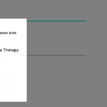
ским или
та Therapy