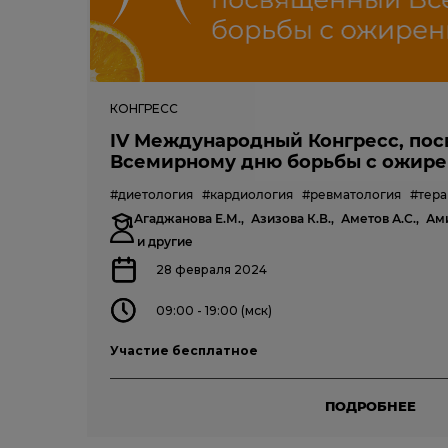
КОНГРЕСС
IV Международный Конгресс, по
Всемирному дню борьбы с ожирен
#диетология
#кардиология
#ревматология
#тера
Агаджанова Е.М.,
Азизова К.В.,
Аметов А.С.,
Ами
и другие
28 февраля 2024
09:00 - 19:00 (мск)
Участие бесплатное
ПОДРОБНЕЕ