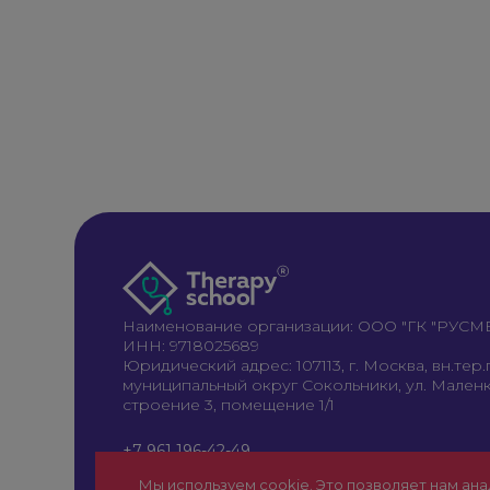
Наименование организации: ООО "ГК "РУС
ИНН: 9718025689
Юридический адрес: 107113, г. Москва, вн.тер.г
муниципальный округ Сокольники, ул. Маленко
строение 3, помещение 1/1
+7 961 196-42-49
therapy@rusmedical.ru
Мы используем cookie. Это позволяет нам ана