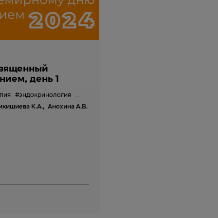
священный
ием, день 1
пия
#эндокринология
#педиатрия
кишиева К.А.,
Анохина А.В.