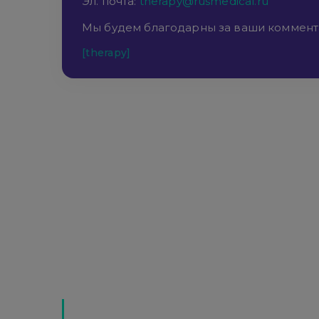
Эл. почта:
therapy@rusmedical.ru
Мы будем благодарны за ваши коммент
[therapy]