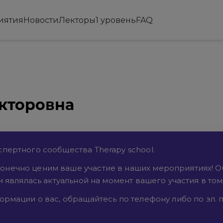
иятия
Новости
Лекторы
1 уровень
FAQ
икторовна
пертного сообщества Therapy school.
онечно ценим ваше участие в наших мероприятиях! 
и являлась актуальной на момент вашего участия в то
рмации о вас, обращайтесь по телефону либо по эл. п