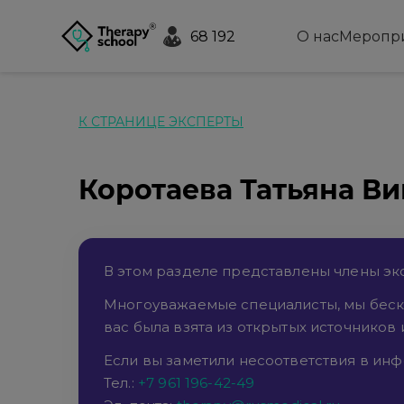
68 192
О нас
Меропр
К СТРАНИЦЕ ЭКСПЕРТЫ
Коротаева Татьяна В
В этом разделе представлены члены экс
Многоуважаемые специалисты, мы беск
вас была взята из открытых источников 
Если вы заметили несоответствия в инфо
Тел.:
+7 961 196-42-49