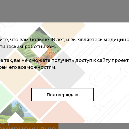
те, что вам больше 18 лет, и вы являетесь медицин
тическим работником.
РТОМ
не так, вы не сможете получить доступ к сайту проек
всем его возможностям.
Подтверждаю