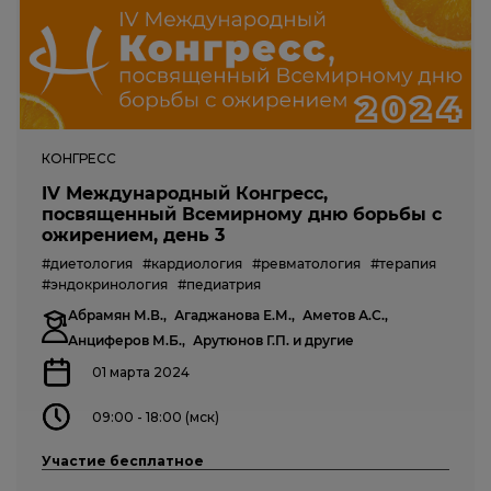
КОНГРЕСС
IV Международный Конгресс,
посвященный Всемирному дню борьбы с
ожирением, день 3
#диетология
#кардиология
#ревматология
#терапия
#эндокринология
#педиатрия
Абрамян М.В.,
Агаджанова Е.М.,
Аметов А.С.,
Анциферов М.Б.,
Арутюнов Г.П.
и другие
01 марта 2024
09:00 - 18:00 (мск)
Участие бесплатное