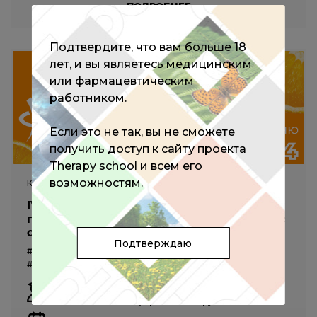
ПОДРОБНЕЕ
Подтвердите, что вам больше 18
лет, и вы являетесь медицинским
или фармацевтическим
работником.
Если это не так, вы не сможете
получить доступ к сайту проекта
Therapy school и всем его
возможностям.
КОНГРЕСС
IV Международный Конгресс,
посвященный Всемирному дню борьбы с
ожирением, день 2
Подтверждаю
#диетология
#кардиология
#ревматология
#терапия
#эндокринология
#педиатрия
Агаджанова Е.М.,
Аметов А.С.,
Анисимова К.А.,
Антонова К.В.,
Анциферов М.Б.
и другие