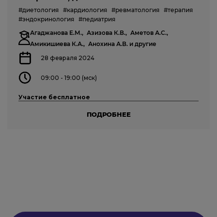
#диетология
#кардиология
#ревматология
#терапия
#эндокринология
#педиатрия
Агаджанова Е.М.,
Азизова К.В.,
Аметов А.С.,
Амикишиева К.А.,
Анохина А.В.
и другие
28 февраля 2024
09:00 - 19:00 (мск)
Участие бесплатное
ПОДРОБНЕЕ