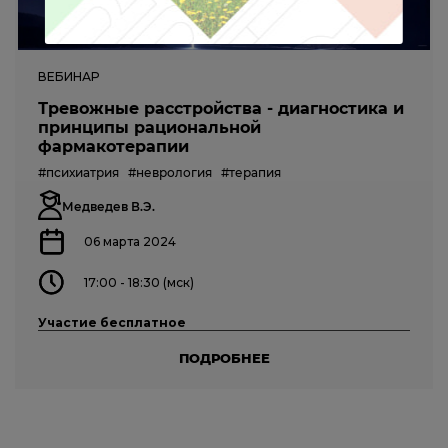
ВЕБИНАР
Тревожные расстройства - диагностика и
принципы рациональной
фармакотерапии
#психиатрия
#неврология
#терапия
Медведев В.Э.
06 марта 2024
17:00 - 18:30 (мск)
Участие бесплатное
ПОДРОБНЕЕ