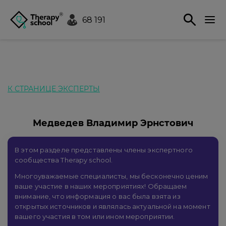
68 191
К СТРАНИЦЕ ЭКСПЕРТЫ
Медведев Владимир Эрнстович
В этом разделе представлены члены экспертного
сообщества Therapy school.
Многоуважаемые специалисты, мы бесконечно ценим
ваше участие в наших мероприятиях! Обращаем
внимание, что информация о вас была взята из
открытых источников и являлась актуальной на момент
вашего участия в том или ином мероприятии.