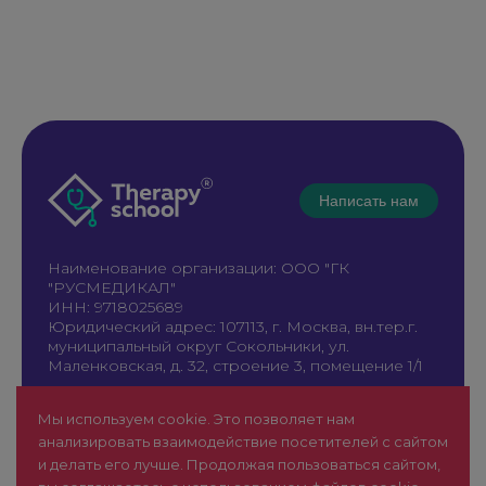
Написать нам
Наименование организации: ООО "ГК
"РУСМЕДИКАЛ"
ИНН: 9718025689
Юридический адрес: 107113, г. Москва, вн.тер.г.
муниципальный округ Сокольники, ул.
Маленковская, д. 32, строение 3, помещение 1/1
+7 961 196-42-49
Мы используем cookie. Это позволяет нам
therapy@rusmedical.ru
анализировать взаимодействие посетителей с сайтом
О нас
Лекторы
и делать его лучше. Продолжая пользоваться сайтом,
Мероприятия
Новости