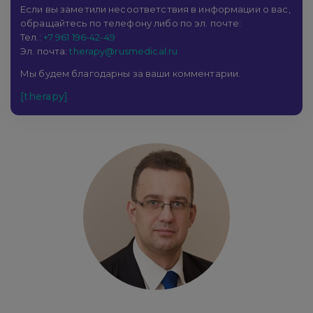
Если вы заметили несоответствия в информации о вас,
обращайтесь по телефону либо по эл. почте:
Тел.:
+7 961 196-42-49
Эл. почта:
therapy@rusmedical.ru
Мы будем благодарны за ваши комментарии.
[therapy]