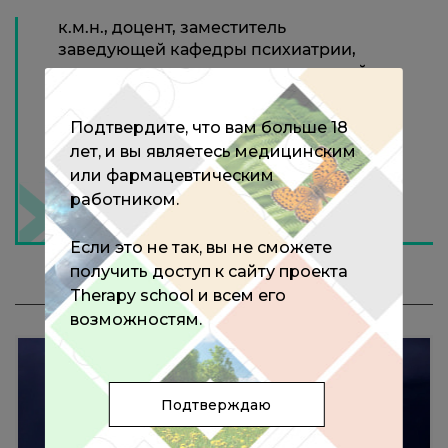
к.м.н., доцент, заместитель
заведующей кафедры психиатрии,
психотерапии и психосоматической
патологии ФПК МР Медицинского
института РУДН
Подтвердите, что вам больше 18
лет, и вы являетесь медицинским
или фармацевтическим
работником.
Если это не так, вы не сможете
получить доступ к сайту проекта
МЕРОПРИЯТИЯ С ЭКСПЕРТОМ
Therapy school и всем его
возможностям.
Подтверждаю