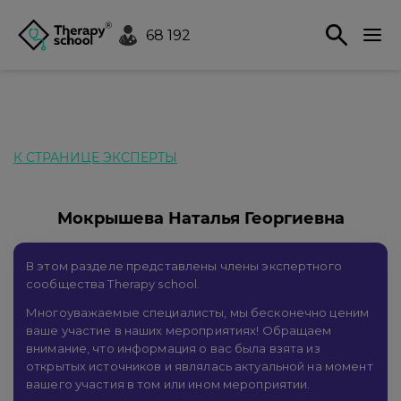
68 192
К СТРАНИЦЕ ЭКСПЕРТЫ
Мокрышева Наталья Георгиевна
В этом разделе представлены члены экспертного
сообщества Therapy school.
Многоуважаемые специалисты, мы бесконечно ценим
ваше участие в наших мероприятиях! Обращаем
внимание, что информация о вас была взята из
открытых источников и являлась актуальной на момент
вашего участия в том или ином мероприятии.