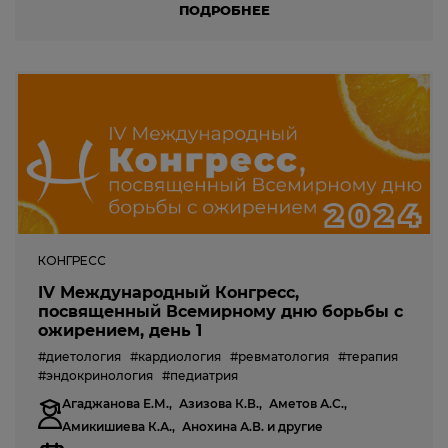
ПОДРОБНЕЕ
КОНГРЕСС
IV Международный Конгресс,
посвященный Всемирному дню борьбы с
ожирением, день 1
#диетология
#кардиология
#ревматология
#терапия
#эндокринология
#педиатрия
Агаджанова Е.М.,
Азизова К.В.,
Аметов А.С.,
Амикишиева К.А.,
Анохина А.В.
и другие