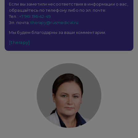
Если вы заметили несоответствия в информации о вас,
обращайтесь по телефону либо по эл. почте:
Тел.:
+7 961 196-42-49
Эл. почта:
therapy@rusmedical.ru
Мы будем благодарны за ваши комментарии.
[therapy]