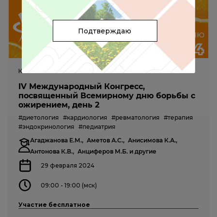
Подтверждаю
КОНГРЕСС
IV Международный Конгресс,
посвященный Всемирному дню борьбы с
ожирением, день 2
#диетология
#кардиология
#ревматология
#терапия
#эндокринология
#педиатрия
Агаджанова Е.М.,
Аметов А.С.,
Анисимова К.А.,
Антонова К.В.,
Анциферов М.Б.
и другие
29 февраля 2024
09:00 - 19:00 (мск)
Участие бесплатное