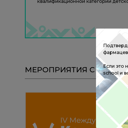
квалификационной категории детског
Подтверди
фармацев
Если это 
МЕРОПРИЯТИЯ С ЭКСПЕ
school и 