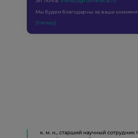
Эл. почта:
therapy@rusmedical.ru
Мы будем благодарны за ваши коммент
[therapy]
к. м. н., старший научный сотрудн