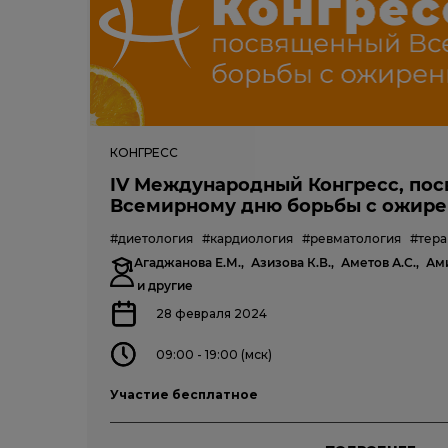
КОНГРЕСС
IV Международный Конгресс, по
Всемирному дню борьбы с ожирен
#диетология
#кардиология
#ревматология
#тера
Агаджанова Е.М.,
Азизова К.В.,
Аметов А.С.,
Ами
и другие
28 февраля 2024
09:00 - 19:00 (мск)
Участие бесплатное