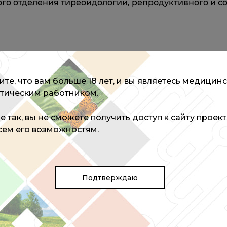
о отделения тиреоидологии, репродуктивного и сом
те, что вам больше 18 лет, и вы являетесь медицин
тическим работником.
не так, вы не сможете получить доступ к сайту проек
РТОМ
всем его возможностям.
Подтверждаю