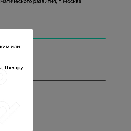
атического развития, г. Москва
ским или
та Therapy