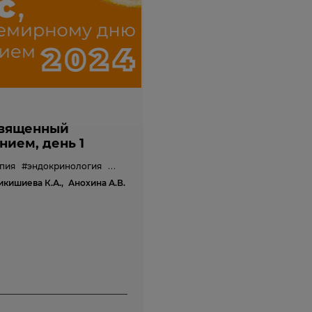
священный
ием, день 1
пия
#эндокринология
#педиатрия
кишиева К.А.,
Анохина А.В.