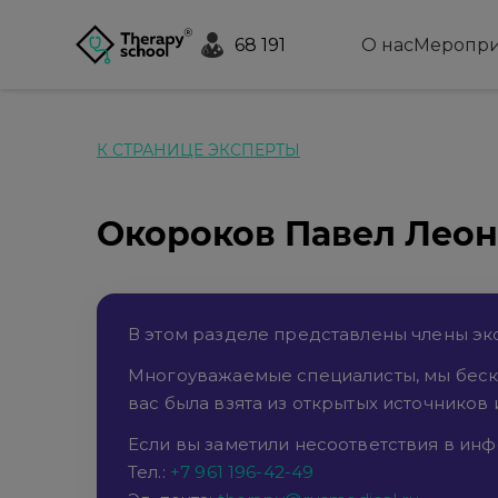
68 191
О нас
Меропри
К СТРАНИЦЕ ЭКСПЕРТЫ
Окороков Павел Лео
В этом разделе представлены члены экс
Многоуважаемые специалисты, мы беск
вас была взята из открытых источников 
Если вы заметили несоответствия в инфо
Тел.:
+7 961 196-42-49