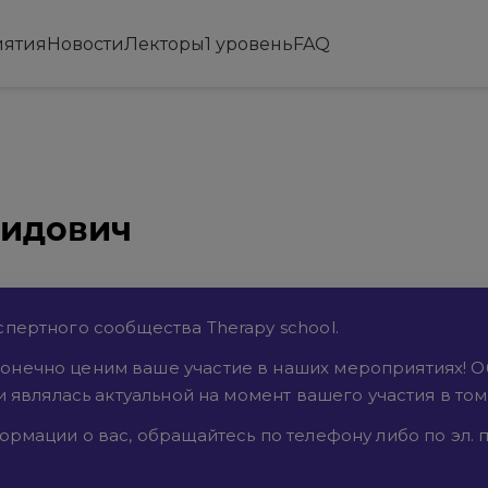
ятия
Новости
Лекторы
1 уровень
FAQ
нидович
пертного сообщества Therapy school.
онечно ценим ваше участие в наших мероприятиях! 
и являлась актуальной на момент вашего участия в то
рмации о вас, обращайтесь по телефону либо по эл. п