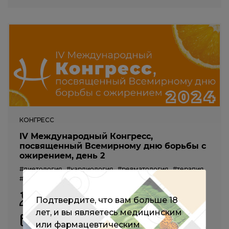
КОНГРЕСС
IV Международный Конгресс,
посвященный Всемирному дню борьбы с
ожирением, день 2
#диетология
#кардиология
#ревматология
#терапия
#эндокринология
#педиатрия
Агаджанова Е.М.,
Аметов А.С.,
Анисимова К.А.,
Подтвердите, что вам больше 18
Антонова К.В.,
Анциферов М.Б.
и другие
лет, и вы являетесь медицинским
29 февраля 2024
или фармацевтическим