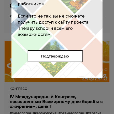
работником.
09:00 - 19:00 (мск)
Если это не так, вы не сможете
Участие бесплатное
получить доступ к сайту проекта
ПОДРОБНЕЕ
Therapy school и всем его
возможностям.
Подтверждаю
КОНГРЕСС
IV Международный Конгресс,
посвященный Всемирному дню борьбы с
ожирением, день 1
#диетология
#кардиология
#ревматология
#терапия