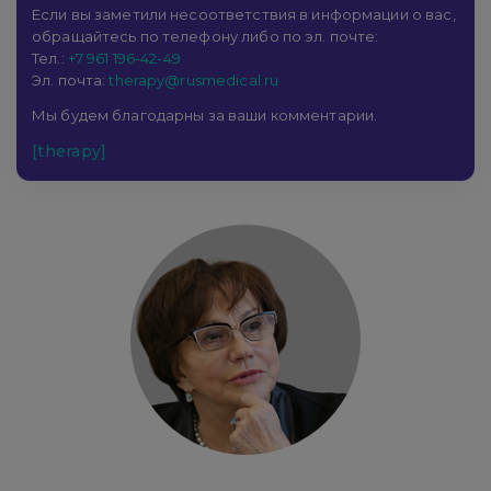
Если вы заметили несоответствия в информации о вас,
обращайтесь по телефону либо по эл. почте:
Тел.:
+7 961 196-42-49
Эл. почта:
therapy@rusmedical.ru
Мы будем благодарны за ваши комментарии.
[therapy]