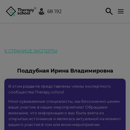
68 192
К СТРАНИЦЕ ЭКСПЕРТЫ
Поддубная Ирина Владимировна
В этом разделе представлены члены экспертного
сообщества Therapy school.
Многоуважаемые специалисты, мы бесконечно ценим
ваше участие в наших мероприятиях! Обращаем
внимание, что информация о вас была взята из
открытых источников и являлась актуальной на момент
вашего участия в том или ином мероприятии.