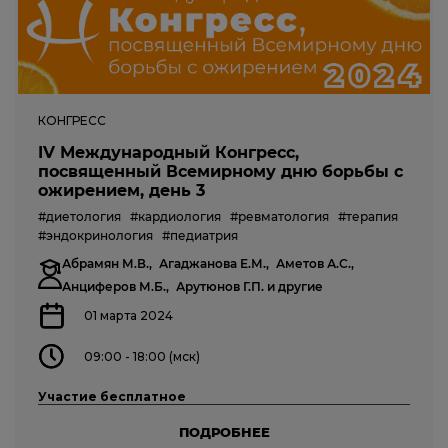
КОНГРЕСС
IV Международный Конгресс,
посвященный Всемирному дню борьбы с
ожирением, день 3
#диетология
#кардиология
#ревматология
#терапия
#эндокринология
#педиатрия
Абрамян М.В.,
Агаджанова Е.М.,
Аметов А.С.,
Анциферов М.Б.,
Арутюнов Г.П.
и другие
01 марта 2024
09:00 - 18:00 (мск)
Участие бесплатное
ПОДРОБНЕЕ