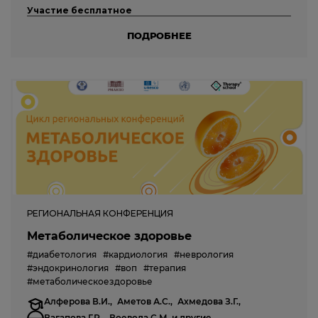
Участие бесплатное
ПОДРОБНЕЕ
РЕГИОНАЛЬНАЯ КОНФЕРЕНЦИЯ
Метаболическое здоровье
#диабетология
#кардиология
#неврология
#эндокринология
#воп
#терапия
#метаболическоездоровье
Алферова В.И.,
Аметов А.С.,
Ахмедова З.Г.,
Вагапова Г.Р.,
Воевода С.М.
и другие