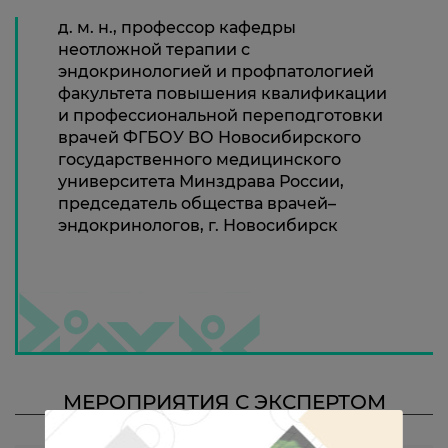
д. м. н., профессор кафедры
неотложной терапии с
эндокринологией и профпатологией
факультета повышения квалификации
и профессиональной переподготовки
врачей ФГБОУ ВО Новосибирского
государственного медицинского
университета Минздрава России,
председатель общества врачей–
эндокринологов, г. Новосибирск
МЕРОПРИЯТИЯ С ЭКСПЕРТОМ