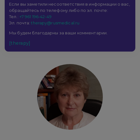
Если вы заметили несоответствия в информации о вас,
обращайтесь по телефону либо по эл. почте:
Тел.:
+7 961 196-42-49
Эл. почта:
therapy@rusmedical.ru
Мы будем благодарны за ваши комментарии.
[therapy]