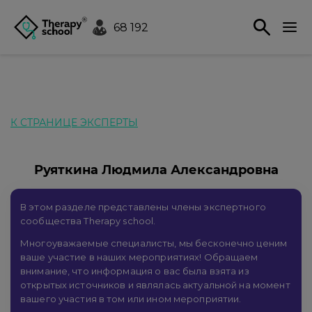
68 192
К СТРАНИЦЕ ЭКСПЕРТЫ
Руяткина Людмила Александровна
В этом разделе представлены члены экспертного
сообщества Therapy school.
Многоуважаемые специалисты, мы бесконечно ценим
ваше участие в наших мероприятиях! Обращаем
внимание, что информация о вас была взята из
открытых источников и являлась актуальной на момент
вашего участия в том или ином мероприятии.