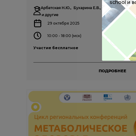
school и 
Арбатская Н.Ю.,
Бухарина Е.В.,
Джобава Э.М.,
К
и другие
29 октября 2025
10:00 - 18:00 (мск)
Участие бесплатное
ПОДРОБНЕЕ