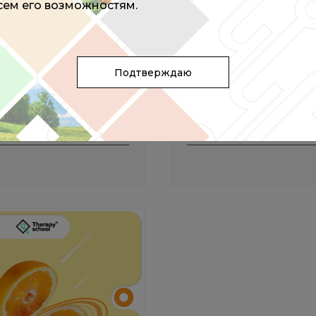
всем его возможностям.
#диетология
#кардиология
изько И.А.,
Кнышева И.Г.
Агаджанова Е.М.,
Азизов
и другие
28 февраля 2024
Подтверждаю
09:00 - 19:00 (мск)
Участие бесплатное