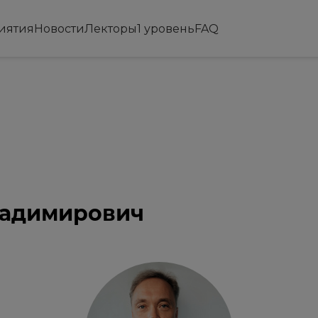
иятия
Новости
Лекторы
1 уровень
FAQ
ладимирович