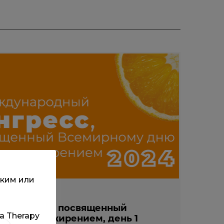
ским или
й Конгресс, посвященный
та Therapy
орьбы с ожирением, день 1