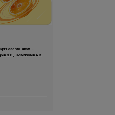
окринология
#воп
#терапия
#метаболическоездоровье
рев Д.В.,
Новожилов А.В.