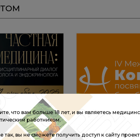
РТОМ
те, что вам больше 18 лет, и вы являетесь медицин
тическим работником.
КОНГРЕСС
нарный диалог
IV Международны
не так, вы не сможете получить доступ к сайту проек
Всемирному дню б