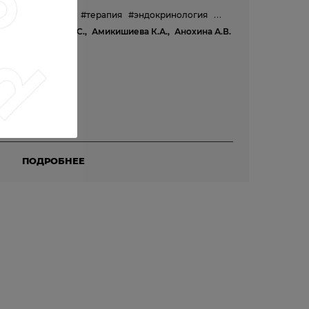
#ревматология
#терапия
#эндокринология
#педиатрия
а К.В.,
Аметов А.С.,
Амикишиева К.А.,
Анохина А.В.
ПОДРОБНЕЕ