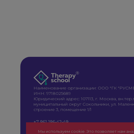
Наименование организации: ООО "ГК "РУС
ИНН: 9718025689
Юридический адрес: 107113, г. Москва, вн.тер.г
муниципальный округ Сокольники, ул. Маленко
строение 3, помещение 1/1
+7 961 196-42-49
therapy@rusmedical.ru
Мы используем cookie. Это позволяет нам ана