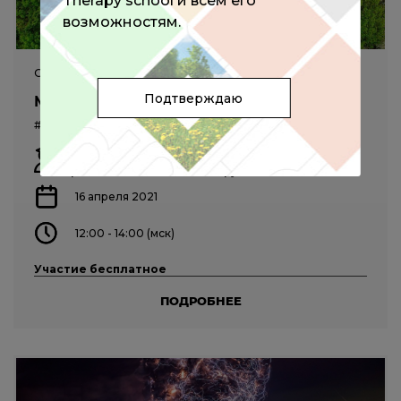
Therapy school и всем его
возможностям.
ОНЛАЙН-КОНФЕРЕНЦИЯ
Подтверждаю
Мигрень в клинической практике
#терапия
#неврология
Кузнецова И.В.,
Латышева Н.В.,
Наприенко М.В.,
Сергеев А.В.,
Табеева Г.Р.
и другие
16 апреля 2021
12:00 - 14:00 (мск)
Участие бесплатное
ПОДРОБНЕЕ