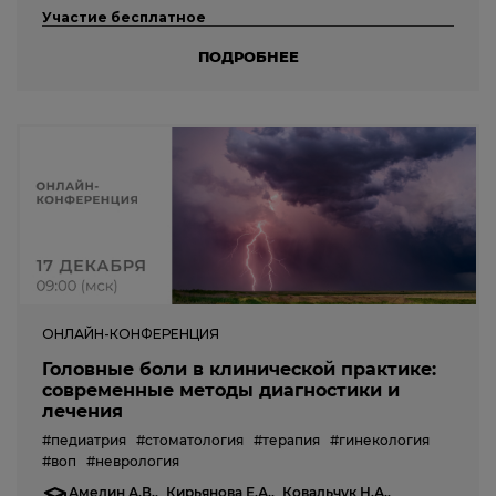
Участие бесплатное
ПОДРОБНЕЕ
ОНЛАЙН-КОНФЕРЕНЦИЯ
Головные боли в клинической практике:
современные методы диагностики и
лечения
#педиатрия
#стоматология
#терапия
#гинекология
#воп
#неврология
Амелин А.В.,
Кирьянова Е.А.,
Ковальчук Н.А.,