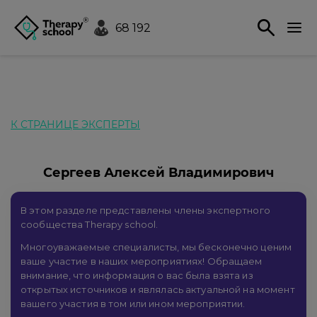
68 192
К СТРАНИЦЕ ЭКСПЕРТЫ
Сергеев Алексей Владимирович
В этом разделе представлены члены экспертного
сообщества Therapy school.
Многоуважаемые специалисты, мы бесконечно ценим
ваше участие в наших мероприятиях! Обращаем
внимание, что информация о вас была взята из
открытых источников и являлась актуальной на момент
вашего участия в том или ином мероприятии.