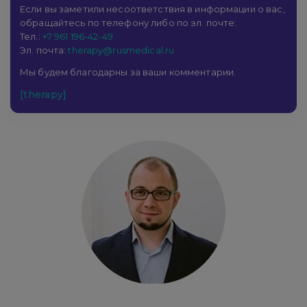
Если вы заметили несоответствия в информации о вас,
обращайтесь по телефону либо по эл. почте:
Тел.:
+7 961 196-42-49
Эл. почта:
therapy@rusmedical.ru
Мы будем благодарны за ваши комментарии.
[therapy]