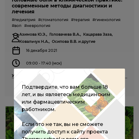
современные методы диагностики и
лечения
#педиатрия
#стоматология
#терапия
#гинекология
#воп
#неврология
Азимова Ю.Э.,
Головачева В.А.,
Кацарава Заза,
Ковальчук Н.А.,
Осипова В.В.
и другие
16 декабря 2021
09:00 - 17:40 (мск)
Участие бесплатное
Подтвердите, что вам больше 18
ПОДРОБНЕЕ
лет, и вы являетесь медицинским
или фармацевтическим
работником.
Если это не так, вы не сможете
получить доступ к сайту проекта