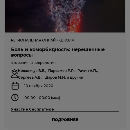
РЕГИОНАЛЬНАЯ ОНЛАЙН-ШКОЛА
Боль и коморбидность: нерешенные
вопросы
#терапия
#неврология
Ковальчук В.В.,
Парсамян Р.Р.,
Рачин А.П.,
Сергеев А.В.,
Шаров М.Н.
и другие
10 ноября 2020
00:00 - 00:00 (мск)
Участие бесплатное
ПОДРОБНЕЕ