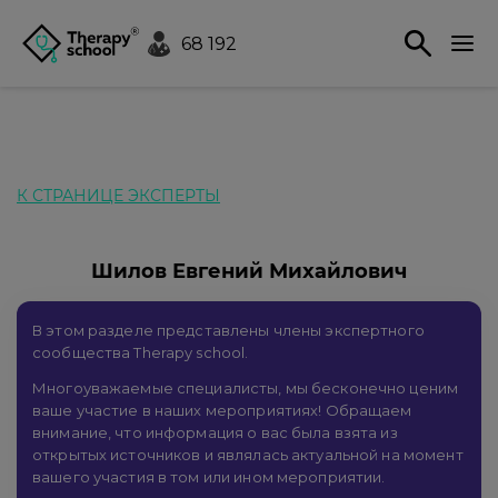
68 192
К СТРАНИЦЕ ЭКСПЕРТЫ
Шилов Евгений Михайлович
В этом разделе представлены члены экспертного
сообщества Therapy school.
Многоуважаемые специалисты, мы бесконечно ценим
ваше участие в наших мероприятиях! Обращаем
внимание, что информация о вас была взята из
открытых источников и являлась актуальной на момент
вашего участия в том или ином мероприятии.