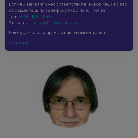
Если вы заметили несоответствия в информации о вас,
обращайтесь по телефону либо по эл. почте:
Тел.:
+7 961 196-42-49
Эл. почта:
therapy@rusmedical.ru
Мы будем благодарны за ваши комментарии.
[therapy]