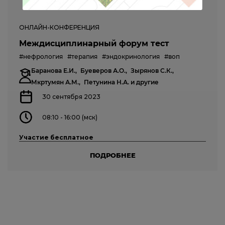
ОНЛАЙН-КОНФЕРЕНЦИЯ
Междисциплинарный форум тест
#нефрология
#терапия
#эндокринология
#воп
Баранова Е.И.,
Буеверов А.О.,
Зырянов С.К.,
Мкртумян А.М.,
Петунина Н.А.
и другие
30 сентября 2023
08:10 - 16:00 (мск)
Участие бесплатное
ПОДРОБНЕЕ