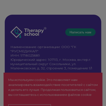
Написать нам
Наименование организации: ООО "ГК
"РУСМЕДИКАЛ"
ИНН: 9718025689
Юридический адрес: 107113, г. Москва, вн.тер.г.
муниципальный округ Сокольники, ул.
Маленковская, д. 32, строение 3, помещение 1/1
+7 961 196-42-49
Мы используем cookie. Это позволяет нам
therapy@rusmedical.ru
анализировать взаимодействие посетителей с сайтом
О нас
Лекторы
и делать его лучше. Продолжая пользоваться сайтом,
Мероприятия
Новости
вы соглашаетесь с использованием файлов cookie
1 уровень
FAQ
Пользовательское соглашение
Сайт для специалистов здравоохранения (18+)