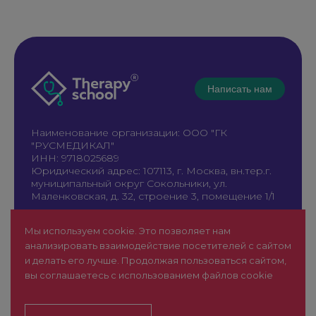
Написать нам
Наименование организации: ООО "ГК
"РУСМЕДИКАЛ"
ИНН: 9718025689
Юридический адрес: 107113, г. Москва, вн.тер.г.
муниципальный округ Сокольники, ул.
Маленковская, д. 32, строение 3, помещение 1/1
+7 961 196-42-49
Мы используем cookie. Это позволяет нам
therapy@rusmedical.ru
анализировать взаимодействие посетителей с сайтом
О нас
Лекторы
и делать его лучше. Продолжая пользоваться сайтом,
Мероприятия
Новости
вы соглашаетесь с использованием файлов cookie
1 уровень
FAQ
Пользовательское соглашение
Сайт для специалистов здравоохранения (18+)