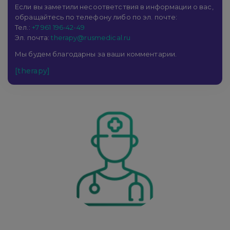
Если вы заметили несоответствия в информации о вас,
обращайтесь по телефону либо по эл. почте:
Тел.:
+7 961 196-42-49
Эл. почта:
therapy@rusmedical.ru
Мы будем благодарны за ваши комментарии.
[therapy]