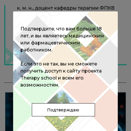
к. м. н., доцент кафедры терапии ФПКВ
ФГБОУ ВО «Нижегородская
государственная медицинская
академия» Минздрава РФ, г. Москва
Подтвердите, что вам больше 18
лет, и вы являетесь медицинским
или фармацевтическим
работником.
Если это не так, вы не сможете
получить доступ к сайту проекта
Therapy school и всем его
МЕРОПРИЯТИЯ С ЭКСПЕРТОМ
возможностям.
Подтверждаю