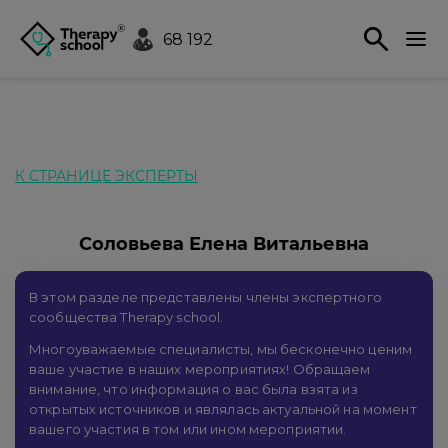
68 192
К СТРАНИЦЕ ЭКСПЕРТЫ
Соловьева Елена Витальевна
В этом разделе представлены члены экспертного
сообщества Therapy school.
Многоуважаемые специалисты, мы бесконечно ценим
ваше участие в наших мероприятиях! Обращаем
внимание, что информация о вас была взята из
открытых источников и являлась актуальной на момент
вашего участия в том или ином мероприятии.