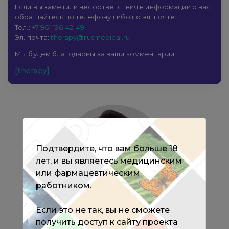
Если вы заметили несоответствия в информации о вас,
обращайтесь по телефону либо по эл. почте:
Тел.:
+7 961 196-42-49
Эл. почта:
therapy@rusmedical.ru
Мы будем благодарны за ваши комментарии.
[therapy]
Подтвердите, что вам больше 18
лет, и вы являетесь медицинским
или фармацевтическим
работником.
Если это не так, вы не сможете
получить доступ к сайту проекта