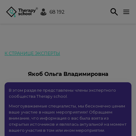
68 192
К СТРАНИЦЕ ЭКСПЕРТЫ
Якоб Ольга Владимировна
В этом разделе представлены члены экспертного
сообщества Therapy school.
Многоуважаемые специалисты, мы бесконечно ценим
ваше участие в наших мероприятиях! Обращаем
внимание, что информация о вас была взята из
открытых источников и являлась актуальной на момент
вашего участия в том или ином мероприятии.