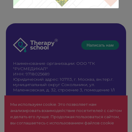
Написать нам
Наименование организации: ООО "ГК
"РУСМЕДИКАЛ"
ИНН: 9718025689
Юридический адрес: 107113, г. Москва, вн.тер.г.
муниципальный округ Сокольники, ул.
Маленковская, д. 32, строение 3, помещение 1/1
+7 961 196-42-49
Мы используем cookie. Это позволяет нам
therapy@rusmedical.ru
анализировать взаимодействие посетителей с сайтом
О нас
Лекторы
и делать его лучше. Продолжая пользоваться сайтом,
Мероприятия
Новости
вы соглашаетесь с использованием файлов cookie
1 уровень
FAQ
Пользовательское соглашение