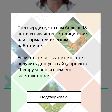
Подтвердите, что вам больше 18
к. м. н., главный внештатный
лет, и вы являетесь медицинским
специалист эндокринолог
или фармацевтическим
Министерства здравоохранения
Ярославской области, заведующая
работником.
эндокринологическим отделением
ГБУЗ ЯО ОКБ, г. Ярославль
Если это не так, вы не сможете
получить доступ к сайту проекта
Therapy school и всем его
возможностям.
Подтверждаю