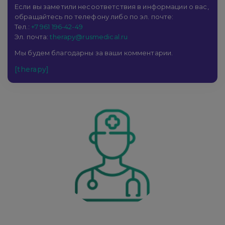
Если вы заметили несоответствия в информации о вас,
обращайтесь по телефону либо по эл. почте:
Тел.:
+7 961 196-42-49
Эл. почта:
therapy@rusmedical.ru
Мы будем благодарны за ваши комментарии.
[therapy]