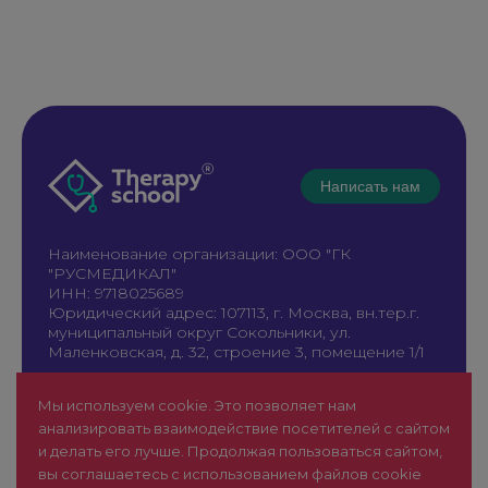
Написать нам
Наименование организации: ООО "ГК
"РУСМЕДИКАЛ"
ИНН: 9718025689
Юридический адрес: 107113, г. Москва, вн.тер.г.
муниципальный округ Сокольники, ул.
Маленковская, д. 32, строение 3, помещение 1/1
+7 961 196-42-49
Мы используем cookie. Это позволяет нам
therapy@rusmedical.ru
анализировать взаимодействие посетителей с сайтом
О нас
Лекторы
и делать его лучше. Продолжая пользоваться сайтом,
Мероприятия
Новости
вы соглашаетесь с использованием файлов cookie
1 уровень
FAQ