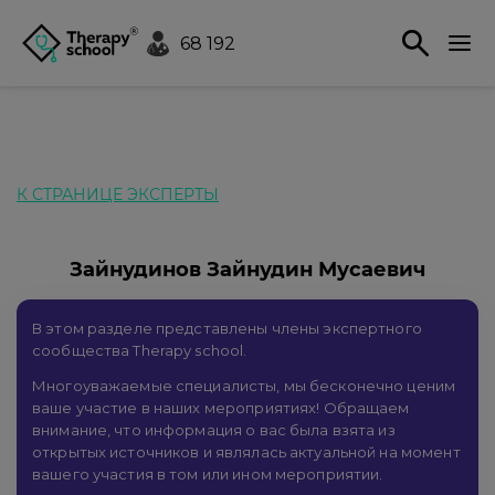
68 192
К СТРАНИЦЕ ЭКСПЕРТЫ
Зайнудинов Зайнудин Мусаевич
В этом разделе представлены члены экспертного
сообщества Therapy school.
Многоуважаемые специалисты, мы бесконечно ценим
ваше участие в наших мероприятиях! Обращаем
внимание, что информация о вас была взята из
открытых источников и являлась актуальной на момент
вашего участия в том или ином мероприятии.