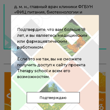
д. м. н., главный врач клиники ФГБУН
«ФИЦ питания, биотехнологии и
безопасности пищи», г. Москва
Подтвердите, что вам больше 18
лет, и вы являетесь медицинским
или фармацевтическим
работником.
Если это не так, вы не сможете
МЕРОПРИЯТИЯ С ЭКСПЕРТОМ
получить доступ к сайту проекта
Therapy school и всем его
возможностям.
Подтверждаю