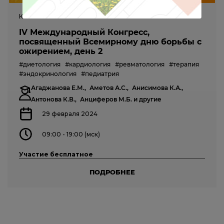
КОНГРЕСС
IV Международный Конгресс,
посвященный Всемирному дню борьбы с
ожирением, день 2
#диетология
#кардиология
#ревматология
#терапия
#эндокринология
#педиатрия
Агаджанова Е.М.,
Аметов А.С.,
Анисимова К.А.,
Антонова К.В.,
Анциферов М.Б.
и другие
29 февраля 2024
09:00 - 19:00 (мск)
Участие бесплатное
ПОДРОБНЕЕ