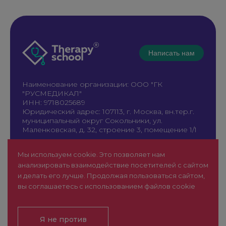
Написать нам
Наименование организации: ООО "ГК
"РУСМЕДИКАЛ"
ИНН: 9718025689
Юридический адрес: 107113, г. Москва, вн.тер.г.
муниципальный округ Сокольники, ул.
Маленковская, д. 32, строение 3, помещение 1/1
+7 961 196-42-49
Мы используем cookie. Это позволяет нам
therapy@rusmedical.ru
анализировать взаимодействие посетителей с сайтом
О нас
Лекторы
и делать его лучше. Продолжая пользоваться сайтом,
Мероприятия
Новости
вы соглашаетесь с использованием файлов cookie
1 уровень
FAQ
Пользовательское соглашение
Сайт для специалистов здравоохранения (18+)
Я не против