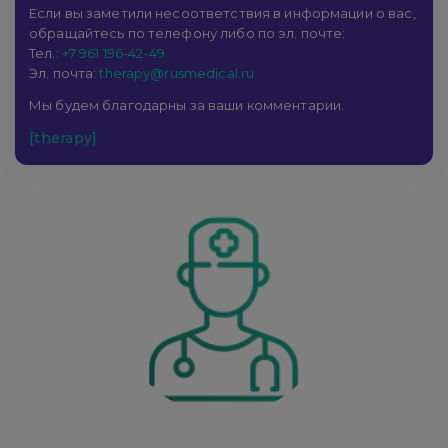
Если вы заметили несоответствия в информации о вас,
обращайтесь по телефону либо по эл. почте:
Тел.:
+7 961 196-42-49
Эл. почта:
therapy@rusmedical.ru
Мы будем благодарны за ваши комментарии.
[therapy]