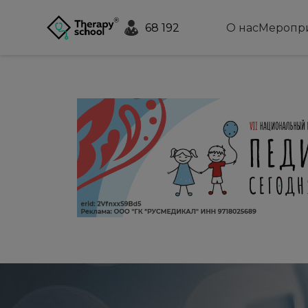
68 192
О нас
Меропр