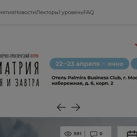
иятия
Новости
Лекторы
1 уровень
FAQ
591
0