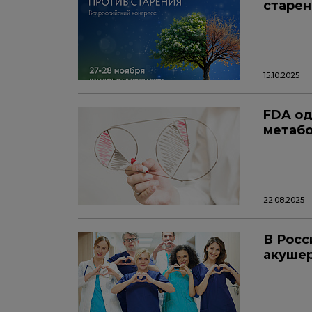
старен
15.10.2025
FDA од
метабо
22.08.2025
В Росс
акушер