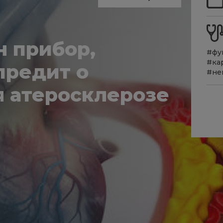
н прибор,
#фу
#ка
предит о
#не
 атеросклерозе