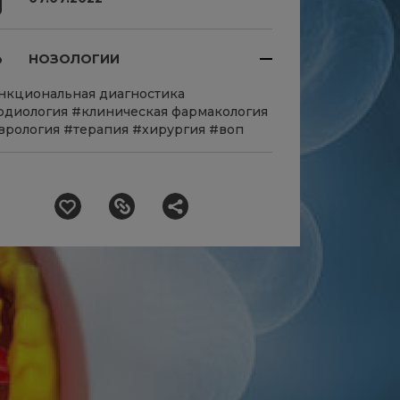
НОЗОЛОГИИ
нкциональная диагностика
рдиология
#клиническая фармакология
врология
#терапия
#хирургия
#воп