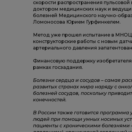
скорости распространения пульсовой
доктором медицинских наук и ведущи
болезней Медицинского научно-образ
Ломоносова Юрием Гурфинкелем.
Метод уже прошел испытание в МНОЦ.
конструкторские работы с новым датч
артериального давления запатентован
Финансовую поддержку изобретателям 
рамках госзадания.
Болезни сердца и сосудов – самая ра
развитых странах мира наряду с онко
болезней сосудов, поскольку приводит
конечностей.
В России также готовится программа 
людей при помощи умных носимых устр
пациенты с хроническими болезнями 