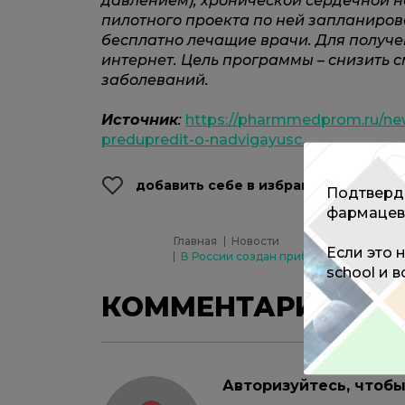
давлением), хронической сердечной 
пилотного проекта по ней запланиров
бесплатно лечащие врачи. Для получе
интернет.
Цель программы – снизить 
заболеваний.
Источник
:
https://pharmmedprom.ru/news
predupredit-o-nadvigayusc...
добавить себе в избранное
Подтверди
фармацев
Главная
Новости
Если это 
В России создан прибор, который пр
school и 
КОММЕНТАРИИ
0
Авторизуйтесь, чтоб