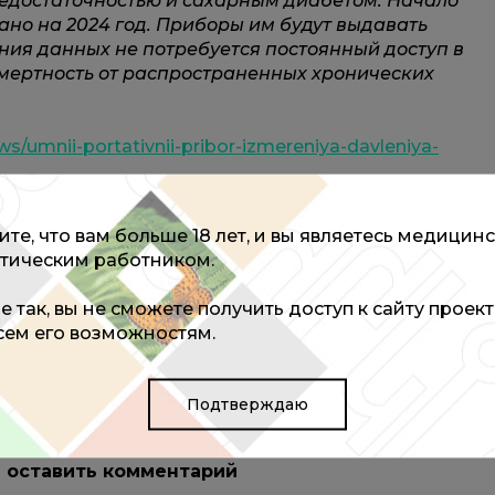
недостаточностью и сахарным диабетом. Начало
ано на 2024 год. Приборы им будут выдавать
ния данных не потребуется постоянный доступ в
смертность от распространенных хронических
/umnii-portativnii-pribor-izmereniya-davleniya-
оставить комментарий
те, что вам больше 18 лет, и вы являетесь медицин
тическим работником.
не так, вы не сможете получить доступ к сайту проек
едупредит о надвигающемся атеросклерозе
всем его возможностям.
Подтверждаю
ы оставить комментарий