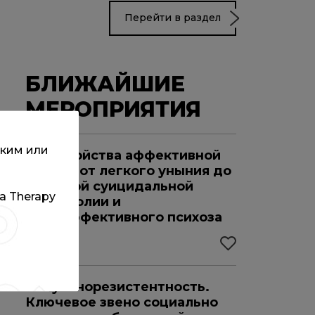
Перейти в раздел
БЛИЖАЙШИЕ
МЕРОПРИЯТИЯ
ским или
Расстройства аффективной
сферы: от легкого уныния до
глубокой суицидальной
та Therapy
меланхолии и
шизоаффективного психоза
22.08.2026
Инсулинорезистентность.
Ключевое звено социально