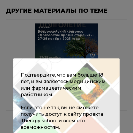
ДРУГИЕ МАТЕРИАЛЫ ПО ТЕМЕ
15.10.2025
Всероссийский конгресс
«Долголетие против старения»
27-28 ноября 2025 года
22.08.2025
Подтвердите, что вам больше 18
FDA одобрило использование
семаглутида при метаболически
лет, и вы являетесь медицинским
ассоциированном
или фармацевтическим
стеатогепатите
работником.
Если это не так, вы не сможете
получить доступ к сайту проекта
22.08.2025
Therapy school и всем его
В России расширят полномочия
фельдшеров и акушерок с 1
возможностям.
сентября