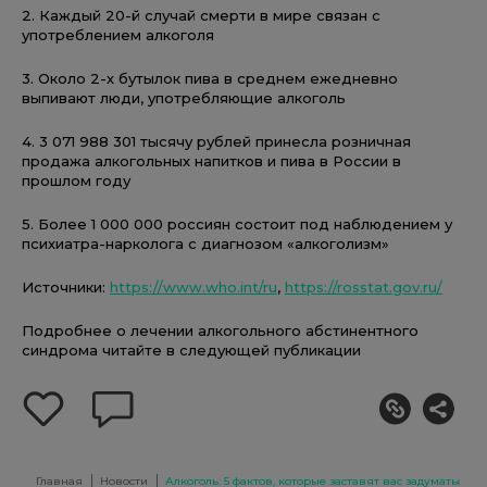
2. Каждый 20-й случай смерти в мире связан с
употреблением алкоголя
3. Около 2-х бутылок пива в среднем ежедневно
выпивают люди, употребляющие алкоголь
4. 3 071 988 301 тысячу рублей принесла розничная
продажа алкогольных напитков и пива в России в
прошлом году
5. Более 1 000 000 россиян состоит под наблюдением у
психиатра-нарколога с диагнозом «алкоголизм»
Источники:
https://www.who.int/ru
,
https://rosstat.gov.ru/
Подробнее о лечении алкогольного абстинентного
синдрома читайте в следующей публикации
добавить
оставить
себе
комментарий
в
избранное
Главная
Новости
Алкоголь: 5 фактов, которые заставят вас задуматься