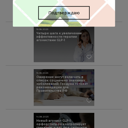
Подтверждаю
15.08.2025
Четыре шага к увеличению
эффективности терапии
агонистами GLP-1
15.08.2025
Ожирение могут включить в
список социально значимых
заболеваний: Госдума готовит
рекомендации для
Правительства РФ
14.08.2025
Новый агонист GLP-1
орфорглипрон контролирует
гликемию и вес при сахарном