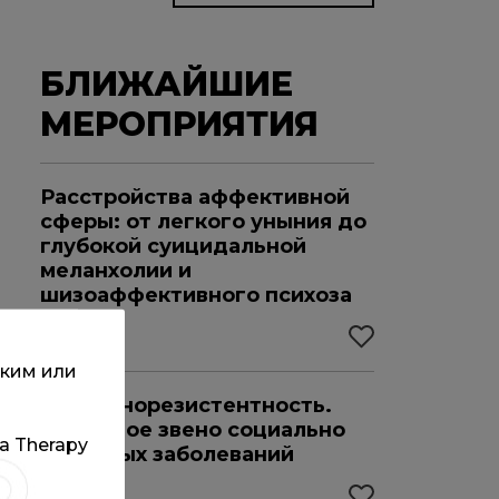
БЛИЖАЙШИЕ
МЕРОПРИЯТИЯ
Расстройства аффективной
сферы: от легкого уныния до
глубокой суицидальной
меланхолии и
шизоаффективного психоза
о
22.08.2026
ским или
Инсулинорезистентность.
Ключевое звено социально
та Therapy
значимых заболеваний