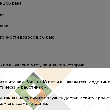
 2,95 раза;
е;
раза;
очности возрос в 3,6 раз;
ло выявлено, что у пациентов, которые
инфаркты, аритмии, тромбозы и сердечная
то длительность исследования и большое количеств
ить, что прием анаболических андрогенных
те, что вам больше 18 лет, и вы являетесь медицин
ом развития сердечно-сосудистых заболеваний.
тическим работником.
не так, вы не сможете получить доступ к сайту проек
всем его возможностям.
оставить комментарий