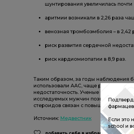
шунтирования увеличилась почти в
аритмии возникали в 2,26 раза чащ
венозная тромбоэмболия – в 2,42 
риск развития сердечной недостат
риск кардиомиопатии в 8,9 раз.
Таким образом, за годы наблюдения бы
использовали ААС, чаще развивались 
недостаточность. Ученые отмечают, ч
исследуемых мужчин позволяют говор
Подтверди
стероидов связан с повышенным риск
фармацев
Источник:
Медвестник
Если это 
school и 
добавить себе в избранное