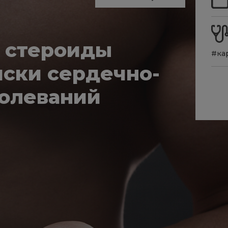
 стероиды
#ка
иски сердечно-
болеваний