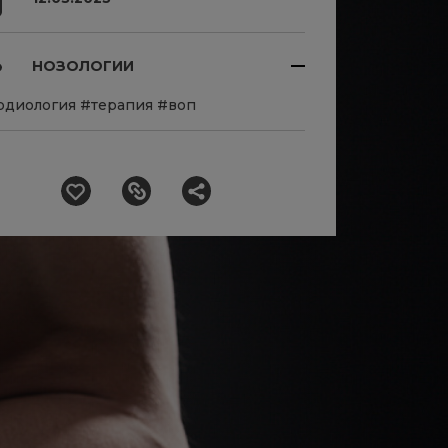
НОЗОЛОГИИ
рдиология
#терапия
#воп