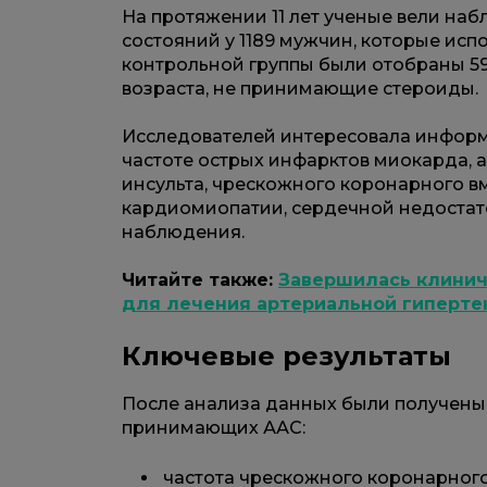
На протяжении 11 лет ученые вели на
состояний у 1189 мужчин, которые исп
контрольной группы были отобраны 59
возраста, не принимающие стероиды.
Исследователей интересовала информа
частоте острых инфарктов миокарда,
инсульта, чрескожного коронарного 
кардиомиопатии, сердечной недостато
наблюдения.
Читайте также:
Завершилась клинич
для лечения артериальной гиперте
Ключевые результаты
После анализа данных были получены
принимающих ААС:
частота чрескожного коронарног