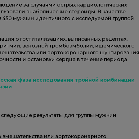
блюдение за случаями острых кардиологических
ользовали анаболические стероиды. В качестве
 450 мужчин идентичного с исследуемой группой
ция о госпитализациях, выписанных рецептах,
 аритмии, венозной тромбоэмболии, ишемического
вмешательства или аортокоронарного шунтирования
чности и остановки сердца в течение периода
еская фаза исследования тройной комбинации
нзии
 следующие результаты для группы мужчин
о вмешательства или аортокоронарного