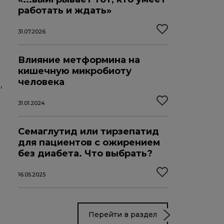
работать и ждать»
31.07.2026
Влияние метформина на
кишечную микробиоту
человека
,
31.01.2024
Семаглутид или тирзепатид
для пациентов с ожирением
без диабета. Что выбрать?
16.05.2025
Перейти в раздел