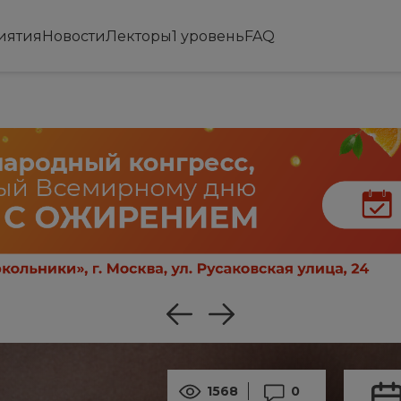
иятия
Новости
Лекторы
1 уровень
FAQ
1568
0