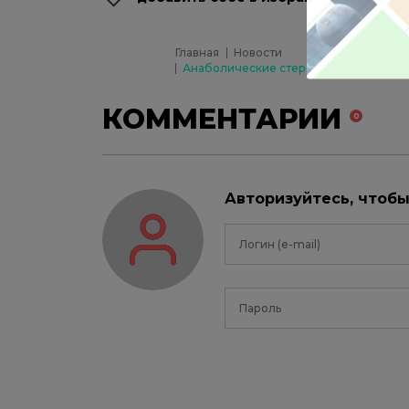
Главная
Новости
Анаболические стероиды увеличиваю
КОММЕНТАРИИ
0
Авторизуйтесь, чтоб