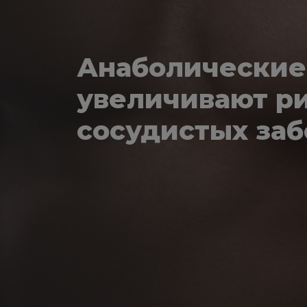
Анаболические
увеличивают р
сосудистых за