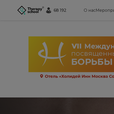
68 192
О нас
Меропр