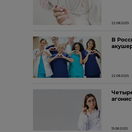
22.08.2025
В Росс
акушер
22.08.2025
Четыре
агонис
15.08.2025