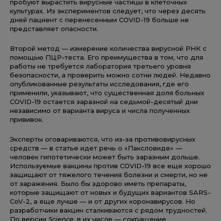
пробуют вырастить вирусные частицы в клеточных
культурах. Из экспериментов следует, что через десять
дней пациент с перенесенным COVID-19 больше не
представляет опасности.
Второй метод — измерение количества вирусной РНК с
помощью ПЦР-теста. Его преимущества в том, что для
работы не требуется лаборатория третьего уровня
безопасности, а проверить можно сотни людей. Недавно
опубликованные результаты исследования, где его
применили, указывают, что существенная доля больных
COVID-19 остается заразной на седьмой-десятый дни
независимо от варианта вируса и числа полученных
прививок.
Эксперты оговариваются, что из-за противовирусных
средств — в статье идет речь о «Паксловиде» —
человек гипотетически может быть заразным дольше.
Используемые вакцины против COVID-19 все еще хорошо
защищают от тяжелого течения болезни и смерти, но не
от заражения. Было бы здорово иметь препараты,
которые защищают от новых и будущих вариантов SARS-
CoV-2, а еще лучше — и от других коронавирусов. Но
разработчики вакцин сталкиваются с рядом трудностей.
По версии
Science
, в их числе — сокращение