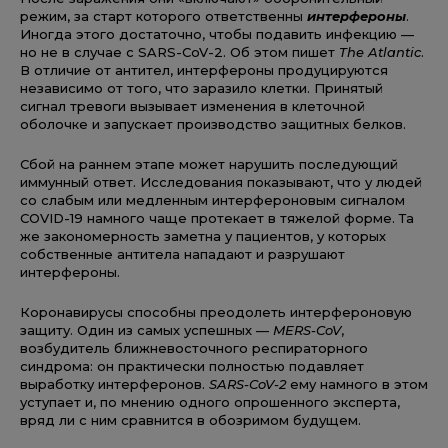
режим, за старт которого ответственны
интерфероны
.
Иногда этого достаточно, чтобы подавить инфекцию —
но не в случае с SARS-CoV-2. Об этом пишет
The Atlantic
.
В отличие от антител, интерфероны продуцируются
независимо от того, что заразило клетки. Принятый
сигнал тревоги вызывает изменения в клеточной
оболочке и запускает производство защитных белков.
Сбой на раннем этапе может нарушить последующий
иммунный ответ. Исследования показывают, что у людей
со слабым или медленным интерфероновым сигналом
COVID-19 намного чаще протекает в тяжелой форме. Та
же закономерность заметна у пациентов, у которых
собственные антитела нападают и разрушают
интерфероны.
Коронавирусы способны преодолеть интерфероновую
защиту. Один из самых успешных —
MERS-CoV
,
возбудитель ближневосточного респираторного
синдрома: он практически полностью подавляет
выработку интерферонов.
SARS-CoV-2
ему намного в этом
уступает и, по мнению одного опрошенного эксперта,
вряд ли с ним сравнится в обозримом будущем.