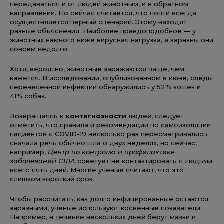
передаваться и от людей животным, и в обратном
направлении. Но сейчас считается, что почти всегда
осуществляется первый сценарий. Этому находят
разные объяснения. Наиболее правдоподобное — у
животных намного ниже вирусная нагрузка, а заразны они
совсем недолго.
Хотя, вероятно, животные заражаются чаще, чем
кажется. В исследовании, опубликованном в июне, следы
перенесенной инфекции обнаружились у 52% кошек и
41% собак.
Возвращаясь к
контагиозности
людей, следует
отметить, что правила и рекомендации по самоизоляции
пациентов с COVID-19 несколько раз пересматривались:
сначала речь обычно шла о двух неделях, но сейчас,
например,
Центр по контролю и профилактике
заболеваний США
советует не контактировать с людьми
всего пять дней
. Многие ученые считают, что
это
слишком короткий срок
.
Чтобы рассчитать, как долго инфицированные остаются
заразными, ученые используют косвенные показатели.
Например, в течение нескольких дней берут мазки и