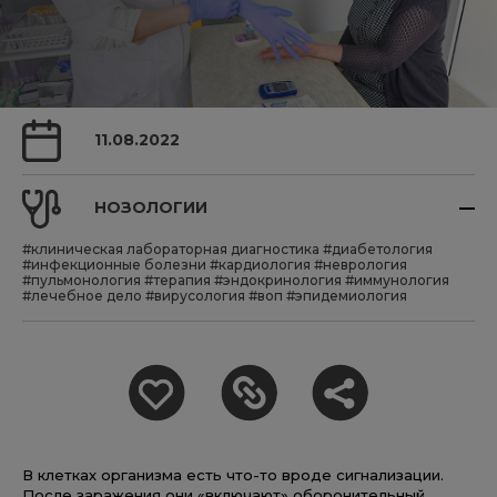
11.08.2022
НОЗОЛОГИИ
#клиническая лабораторная диагностика
#диабетология
#инфекционные болезни
#кардиология
#неврология
#пульмонология
#терапия
#эндокринология
#иммунология
#лечебное дело
#вирусология
#воп
#эпидемиология
В клетках организма есть что-то вроде сигнализации.
После заражения они «включают» оборонительный