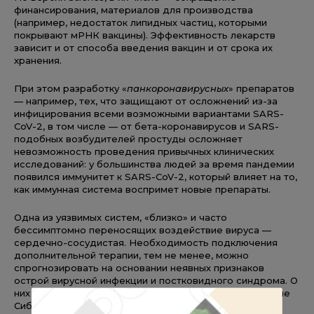
финансирования, материалов для производства
(например, недостаток липидных частиц, которыми
покрывают мРНК вакцины). Эффективность лекарств
зависит и от способа введения вакцин и от срока их
хранения.
При этом разработку «
панкоронавирусных
» препаратов
— например, тех, что защищают от осложнений из-за
инфицирования всеми возможными вариантами SARS-
CoV-2, в том числе — от бета-коронавирусов и SARS-
подобных возбудителей простуды осложняет
невозможность проведения привычных клинических
исследований: у большинства людей за время пандемии
появился иммунитет к SARS-CoV-2, который влияет на то,
как иммунная система воспримет новые препараты.
Одна из уязвимых систем, «близко» и часто
бессимптомно переносящих воздействие вируса —
сердечно-сосудистая. Необходимость подключения
дополнительной терапии, тем не менее, можно
спрогнозировать на основании неявных признаков
острой вирусной инфекции и постковидного синдрома. О
них расскажут ведущие терапевты, кардиологи, ученые
Сибирского и Уральского округов
8 сентября
в