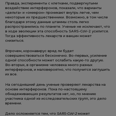
Правда, эксперименты с клетками, подвергнутыми
воздействию интерферонов, показали, что варианты
«дельта» и «омикрон» проникают внутрь легче, чем
некоторые их предшественники. Возможно, в том числе
благодаря этому данные штаммы столь легко
распространились по планете. Ученые не исключают, что
в ходе эволюции эта способность SARS-CoV-2 усилится.
Тогда эффективность лекарств и вакцин может
снизиться.
Впрочем, коронавирус вряд ли будет
совершенствоваться бесконечно. Во-первых, усиление
одной способности может ослабить какую-то другую.
Во-вторых, в организме человека много разных
интерферонов, и маловероятно, что получится заглушить
их все.
На сегодняшний день ученые проверяют лекарства на
основе интерферонов. Пока по-настоящему
обнадеживающих результатов нет, но, по мнению
участника одной из исследовательских групп, это дело
времени.
Дело осложняется тем, что
SARS
-CoV-2
может