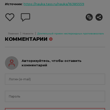
Источник
:
https://nauka.tass.ru/nauka/16385559
добавить
оставить
себе
комментарий
в
избранное
Главная
Новости
Длительный прием нестероидных противовоспалительн
КОММЕНТАРИИ
0
Авторизуйтесь, чтобы оставить
комментарий