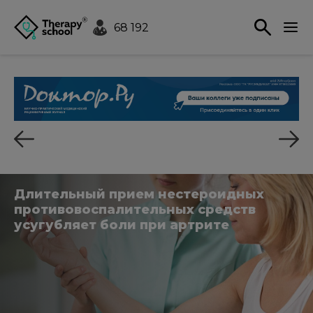
68 192
Длительный прием нестероидных
противовоспалительных средств
усугубляет боли при артрите