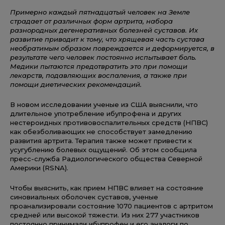
Примерно каждый пятнадцатый человек на Земле
страдает от различных форм артрита, набора
разнородных дегенеративных болезней суставов. Их
развитие приводит к тому, что хрящевая часть сустава
необратимым образом повреждается и деформируется, в
результате чего человек постоянно испытывает боль.
Медики пытаются предотвратить это при помощи
лекарств, подавляющих воспаления, а также при
помощи диетических рекомендаций.
В новом исследовании ученые из США выяснили, что
длительное употребление ибупрофена и других
нестероидных противовоспалительных средств (НПВС)
как обезболивающих не способствует замедлению
развития артрита. Терапия также может привести к
усугублению болевых ощущений. Об этом сообщила
пресс-служба Радиологического общества Северной
Америки (RSNA).
Чтобы выяснить, как прием НПВС влияет на состояние
синовиальных оболочек суставов, ученые
проанализировали состояние 1070 пациентов с артритом
средней или высокой тяжести. Из них 277 участников
постоянно принимали ибупрофен и его аналоги по