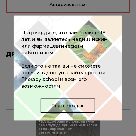
Авторизоваться
Подтвердите, что вам больше 18
лет, и вы являетесь медицинским
или фармацевтическим
работником.
ДРУГИЕ МАТЕРИАЛЫ ПО ТЕМЕ
Если это не так, вы не сможете
15.10.2025
получить доступ к сайту проекта
Всероссийский конгресс
Therapy school и всем его
«Долголетие против старения»
27-28 ноября 2025 года
возможностям.
Подтверждаю
22.08.2025
FDA одобрило использование
семаглутида при метаболически
ассоциированном
стеатогепатите