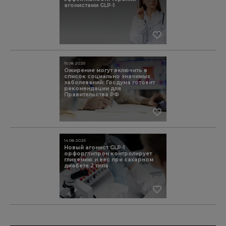
агонистами GLP-1
15.08.2025
Ожирение могут включить в
список социально значимых
заболеваний: Госдума готовит
рекомендации для
Правительства РФ
14.08.2025
Новый агонист GLP-1
орфорглипрон контролирует
гликемию и вес при сахарном
диабете 2 типа