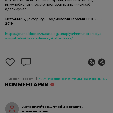
иммунобиологические препараты, инфликсимаб,
адалимумаб.
Источник: «Доктор.Ру» Кардиология Терапия № 10 (165),
2019
https://journaldoctor.ru/catalog/terapiya/immunoterapiya-
vospalitelnykh-zabolevaniy-kishechnika/
добавить
оставить
себе
комментарий
в
избранное
Главная
Новости
Иммунотерапия воспалительных заболеваний кишечн
КОММЕНТАРИИ
0
Авторизуйтесь, чтобы оставить
комментарий