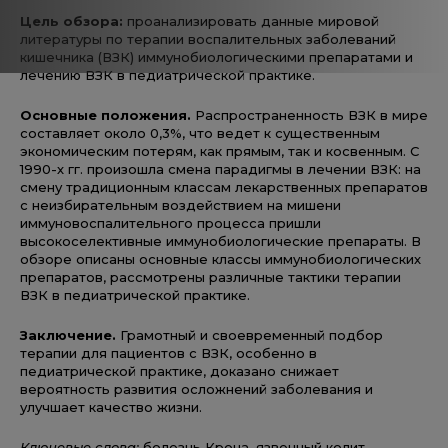
Цель обзора:
проанализировать данные мировой
литературы по терапии воспалительных заболеваний
кишечника (ВЗК) иммунобиологическими препаратами и
лечению ВЗК в педиатрической практике.
Основные положения.
Распространенность ВЗК в мире
составляет около 0,3%, что ведет к существенным
экономическим потерям, как прямым, так и косвенным. С
1990-х гг. произошла смена парадигмы в лечении ВЗК: на
смену традиционным классам лекарственных препаратов
с неизбирательным воздействием на мишени
иммуновоспалительного процесса пришли
высокоселективные иммунобиологические препараты. В
обзоре описаны основные классы иммунобиологических
препаратов, рассмотрены различные тактики терапии
ВЗК в педиатрической практике.
Заключение.
Грамотный и своевременный подбор
терапии для пациентов с ВЗК, особенно в
педиатрической практике, доказано снижает
вероятность развития осложнений заболевания и
улучшает качество жизни.
Ключевые слова:
болезнь Крона, язвенный колит,