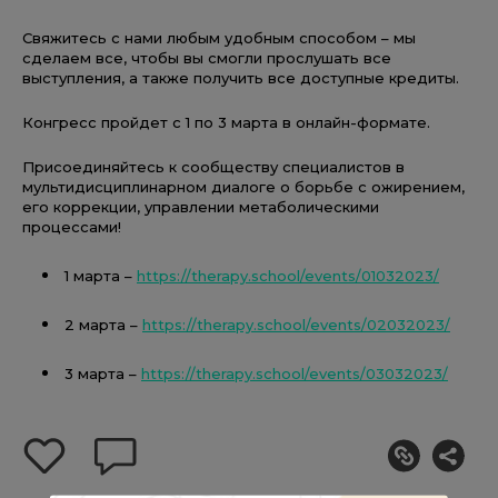
Свяжитесь с нами любым удобным способом – мы
сделаем все, чтобы вы смогли прослушать все
выступления, а также получить все доступные кредиты.
Конгресс пройдет с 1 по 3 марта в онлайн-формате.
Присоединяйтесь к сообществу специалистов в
мультидисциплинарном диалоге о борьбе с ожирением,
его коррекции, управлении метаболическими
процессами!
1 марта –
https://therapy.school/events/01032023/
2 марта –
https://therapy.school/events/02032023/
3 марта –
https://therapy.school/events/03032023/
добавить
оставить
себе
комментарий
в