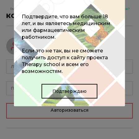
избранное
Главная
Новости
Как получить баллы НМО за участие в Конгрессе?
КОММЕНТАРИИ
Подтвердите, что вам больше 18
0
лет, и вы являетесь медицинским
или фармацевтическим
работником.
Авторизуйтесь, чтобы оставить
комментарий
Если это не так, вы не сможете
получить доступ к сайту проекта
Therapy school и всем его
возможностям.
Подтверждаю
Авторизоваться