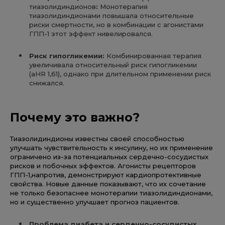
тиазолидиндионов
:
Монотерапия
тиазолидиндионами повышала относительные
риски смертности, но в комбинации с агонистами
ГПП-1 этот эффект нивелировался.
Риск
гипогликемии
:
Комбинированная терапия
увеличивала относительный риск гипогликемии
(aHR 1,61), однако при длительном применении риск
снижался.
Почему
это
важно
?
Тиазолидиндионы известны своей способностью
улучшать чувствительность к инсулину, но их применение
ограничено из-за потенциальных сердечно-сосудистых
рисков и побочных эффектов. Агонисты рецепторов
ГПП-1,напротив, демонстрируют кардиопротективные
свойства. Новые данные показывают, что их сочетание
не только безопаснее монотерапии тиазолидиндионами,
но и существенно улучшает прогноз пациентов.
Проблема
диабета
и
сердечно
-
сосудистых