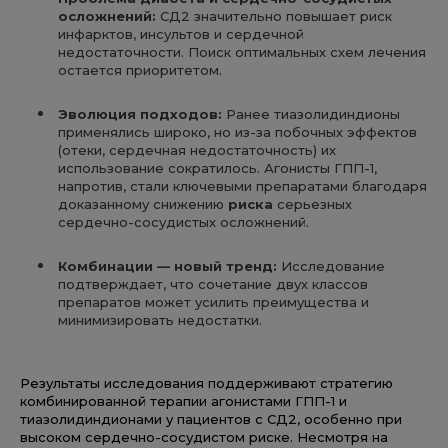
осложнений
:
СД2 значительно повышает риск
инфарктов, инсультов и сердечной
недостаточности. Поиск оптимальных схем лечения
остается приоритетом.
Эволюция
подходов
:
Ранее тиазолидиндионы
применялись широко, но из-за побочных эффектов
(отеки, сердечная недостаточность) их
использование сократилось. Агонисты ГПП-1,
напротив, стали ключевыми препаратами благодаря
доказанному снижению
риска
серьезных
сердечно-сосудистых осложнений.
Комбинации
—
новый
тренд
:
Исследование
подтверждает, что сочетание двух классов
препаратов может усилить преимущества и
минимизировать недостатки.
Результаты исследования поддерживают стратегию
комбинированной терапии агонистами ГПП-1 и
тиазолидиндионами у пациентов с СД2, особенно при
высоком сердечно-сосудистом риске. Несмотря на