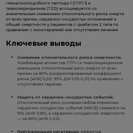
глюкагоноподобного пептида-1 (ГПП-1) и
тиазолидиндионов (TZD) ассоциируется со
значительным снижением относительного риска смерти
от всех причин, сердечно-сосудистых осложнений и
общей смертности у пациентов с диабетом 2 типа по
сравнению с монотерапией или отсутствием лечения.
Ключевые
выводы
Снижение
относительного
риска
смертности
:
Комбинация агонистов ГПП-1 и тиазолидиндионов
уменьшала относительный риск смерти от всех
причин на 80% (скорректированный коэффициент
риска [aHR] 0,20; 95% ДИ 0,19-0,21) по сравнению с
отсутствием терапии.
Защита
от
сердечно
-
сосудистых
событий
:
Относительный риск основных неблагоприятных
сердечно-сосудистых событий (MACE) снижался на
15% (aHR 0,85), а сердечно-сосудистой смертности
— на 80% (aHR 0,20).
Нейтрализация
негативных
эффектов