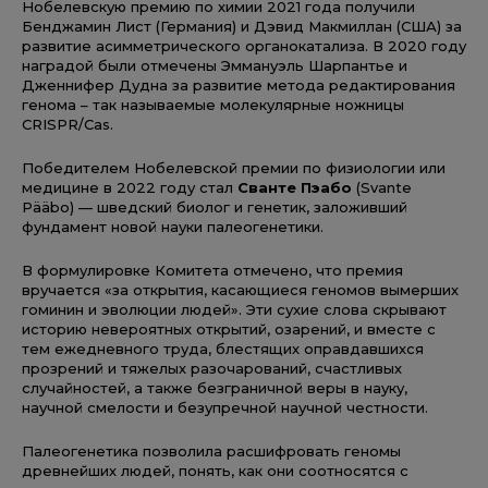
Нобелевскую премию по химии 2021 года получили
Бенджамин Лист (Германия) и Дэвид Макмиллан (США) за
развитие асимметрического органокатализа. В 2020 году
наградой были отмечены Эммануэль Шарпантье и
Дженнифер Дудна за развитие метода редактирования
генома – так называемые молекулярные ножницы
CRISPR/Cas.
Победителем Нобелевской премии по физиологии или
медицине в 2022 году стал
Сванте Пэабо
(Svante
Pääbo) — шведский биолог и генетик, заложивший
фундамент новой науки палеогенетики.
В формулировке Комитета отмечено, что премия
вручается «за открытия, касающиеся геномов вымерших
гоминин и эволюции людей». Эти сухие слова скрывают
историю невероятных открытий, озарений, и вместе с
тем ежедневного труда, блестящих оправдавшихся
прозрений и тяжелых разочарований, счастливых
случайностей, а также безграничной веры в науку,
научной смелости и безупречной научной честности.
Палеогенетика позволила расшифровать геномы
древнейших людей, понять, как они соотносятся с