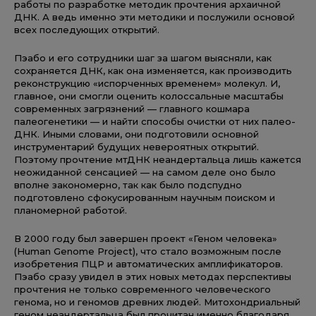
работы по разработке методик прочтения архаичной
ДНК. А ведь именно эти методики и послужили основой
всех последующих открытий.
Пэабо и его сотрудники шаг за шагом выясняли, как
сохраняется ДНК, как она изменяется, как производить
реконструкцию «испорченных временем» молекул. И,
главное, они смогли оценить колоссальные масштабы
современных загрязнений — главного кошмара
палеогенетики — и найти способы очистки от них палео-
ДНК. Иными словами, они подготовили основной
инструментарий будущих невероятных открытий.
Поэтому прочтение мтДНК неандертальца лишь кажется
неожиданной сенсацией — на самом деле оно было
вполне закономерно, так как было подспудно
подготовлено сфокусированным научным поиском и
планомерной работой.
В 2000 году был завершен проект «Геном человека»
(Human Genome Project), что стало возможным после
изобретения ПЦР и автоматических амплификаторов.
Пэабо сразу увидел в этих новых методах перспективы
прочтения не только современного человеческого
генома, но и геномов древних людей. Митохондриальный
геном неандертальца был прочитан именно благодаря