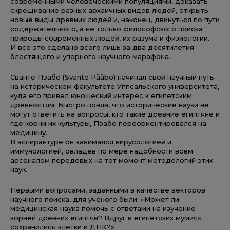
современными человеческими популяциями, доказать
скрещивание разных архаичных видов людей, открыть
новые виды древних людей и, наконец, двинуться по пути
содержательного, а не только философского поиска
природы современных людей, их разума и физиологии.
И все это сделано всего лишь за два десятилетия
блестящего и упорного научного марафона.
Сванте Пэабо (Svante Pääbo) начинал свой научный путь
на историческом факультете Уппсальского университета,
куда его привел юношеский интерес к египетским
древностям. Быстро поняв, что исторические науки не
могут ответить на вопросы, кто такие древние египтяне и
где корни их культуры, Пэабо переориентировался на
медицину.
В аспирантуре он занимался вирусологией и
иммунологией, овладев по мере надобности всем
арсеналом передовых на тот момент методологий этих
наук.
Первыми вопросами, заданными в качестве векторов
научного поиска, для ученого были: «Может ли
медицинская наука помочь с ответами на изучение
корней древних египтян? Вдруг в египетских мумиях
сохранились клетки и ДНК?»