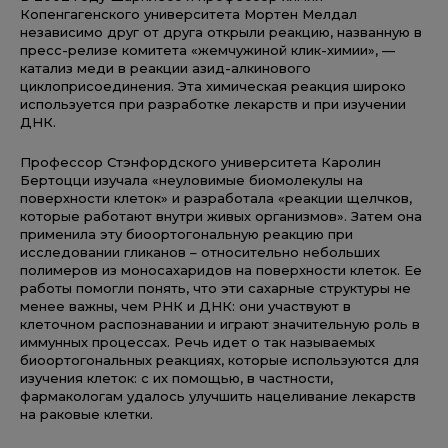
Копенгагенского университета Мортен Мелдал
независимо друг от друга открыли реакцию, названную в
пресс-релизе комитета «жемчужиной клик-химии», —
катализ меди в реакции азид-алкинового
циклоприсоединения. Эта химическая реакция широко
используется при разработке лекарств и при изучении
ДНК.
Профессор Стэнфордского университета Каролин
Бертоцци изучала «неуловимые биомолекулы на
поверхности клеток» и разработала «реакции щелчков,
которые работают внутри живых организмов». Затем она
применила эту биоортогональную реакцию при
исследовании гликанов – относительно небольших
полимеров из моносахаридов на поверхности клеток. Ее
работы помогли понять, что эти сахарные структуры не
менее важны, чем РНК и ДНК: они участвуют в
клеточном распознавании и играют значительную роль в
иммунных процессах. Речь идет о так называемых
биоортогональных реакциях, которые используются для
изучения клеток: с их помощью, в частности,
фармакологам удалось улучшить нацеливание лекарств
на раковые клетки.