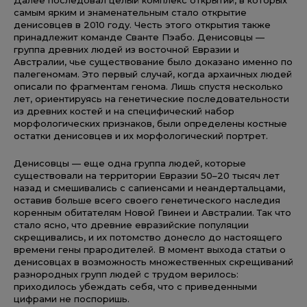
самым ярким и знаменательным стало открытие
денисовцев в 2010 году. Честь этого открытия также
принадлежит команде Сванте Пэабо. Денисовцы —
группа древних людей из восточной Евразии и
Австралии, чье существование было доказано именно по
палегеномам. Это первый случай, когда архаичных людей
описали по фрагментам генома. Лишь спустя несколько
лет, ориентируясь на генетические последовательности
из древних костей и на специфический набор
морфологических признаков, были определены костные
остатки денисовцев и их морфологический портрет.
Денисовцы — еще одна группа людей, которые
существовали на территории Евразии 50–20 тысяч лет
назад и смешивались с сапиенсами и неандертальцами,
оставив больше всего своего генетического наследия
коренным обитателям Новой Гвинеи и Австралии. Так что
стало ясно, что древние евразийские популяции
скрещивались, и их потомство донесло до настоящего
времени гены прародителей. В момент выхода статьи о
денисовцах в возможность множественных скрещиваний
разнородных групп людей с трудом верилось:
приходилось убеждать себя, что с приведенными
цифрами не поспоришь.