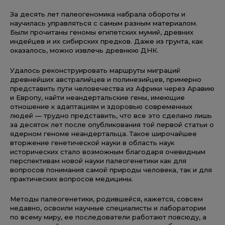
За десять лет палеогеномика набрала обороты и
научилась управляться с самым разным материалом.
Были прочитаны геномы египетских мумий, древних
индейцев и их сибирских предков. Даже из грунта, как
оказалось, можно извлечь древнюю ДНК.
Удалось реконструировать маршруты миграций
древнейших австралийцев и полинезийцев, примерно
представить пути человечества из Африки через Аравию
и Европу, найти неандертальские гены, имеющие
отношение к адаптациям и здоровью современных
людей — трудно представить, что все это сделано лишь
за десяток лет после опубликования той первой статьи о
ядерном геноме неандертальца. Такое широчайшее
вторжение генетической науки в область наук
исторических стало возможным благодаря очевидным
перспективам новой науки палеогенетики как для
вопросов понимания самой природы человека, так и для
практических вопросов медицины.
Методы палеогенетики, родившейся, кажется, совсем
недавно, освоили научные специалисты и лаборатории
по всему миру, ее последователи работают повсюду, а