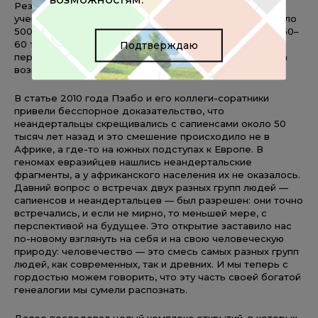
Результаты ошеломили не только публику, но и самих
ученых. Считалось, что неандертальцы появились около
500 тысяч лет назад, расселились в Европе и Азии, а 50–
60 тысяч лет назад из Африки в Евразию отправились
Подтверждаю
первые сапиенсы, которые никогда не смешивались, а
возможно, и не встречались с неандертальцами.
В статье 2010 года Пэабо и его коллеги-соратники
привели бесспорное доказательство, что
неандертальцы скрещивались с сапиенсами около 50
тысяч лет назад и это смешение происходило не в
Африке, а где-то на южных подступах к Европе. В
геномах евразийцев нашлись неандертальские
фрагменты, а у африканского населения их не оказалось.
Давний вопрос о встречах двух разных групп людей —
сапиенсов и неандертальцев — был разрешен: они точно
встречались, и если не мирно, то меньшей мере, с
перспективой на будущее. Это открытие заставило нас
по-новому взглянуть на себя и на свою человеческую
природу: человечество — это смесь самых разных групп
людей, как современных, так и древних. И мы теперь с
гордостью можем говорить, что эту часть своей богатой
генеалогии мы сумели распознать.
Далее последовал целый комплекс открытий, в которых