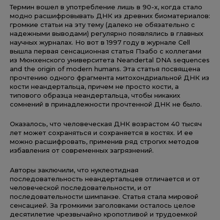
Термин вошел в употребление лишь в 90-х, когда стало
модно расшифровывать ДНК из древних биоматериалов:
громкие статьи на эту тему (далеко не обязательно с
надежными выводами) регулярно появлялись в главных
научных журналах. Но вот в 1997 году в журнале Cell
вышла первая сенсационная статья Пэабо с коллегами
из Мюнхенского университета Neandertal DNA sequences
and the origin of modern humans. Эта статья посвящена
прочтению одного фрагмента митохондриальной ДНК из
кости неандертальца, причем не просто кости, а
типового образца неандертальца, чтобы никаких
сомнений в принадлежности прочтенной ДНК не было.
Оказалось, что человеческая ДНК возрастом 40 тысяч
лет может сохраняться и сохраняется в костях. И ее
можно расшифровать, применив ряд строгих методов
избавления от современных загрязнений.
Авторы заключили, что нуклеотидная
последовательность неандертальцев отличается и от
человеческой последовательности, и от
последовательности шимпанзе. Статья стала мировой
сенсацией. За громкими заголовками осталось целое
десятилетие чрезвычайно кропотливой и трудоемкой