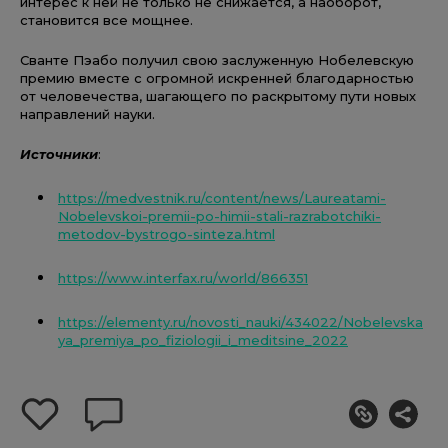
интерес к ней не только не снижается, а наоборот,
становится все мощнее.
Сванте Пэабо получил свою заслуженную Нобелевскую
премию вместе с огромной искренней благодарностью
от человечества, шагающего по раскрытому пути новых
направлений науки.
Источники
:
https://medvestnik.ru/content/news/Laureatami-
Nobelevskoi-premii-po-himii-stali-razrabotchiki-
metodov-bystrogo-sinteza.html
https://www.interfax.ru/world/866351
https://elementy.ru/novosti_nauki/434022/Nobelevska
ya_premiya_po_fiziologii_i_meditsine_2022
добавить
оставить
себе
комментарий
в