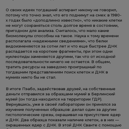
О своих идеях тогдашний аспирант никому не говорил,
потому что точно знал, что его поднимут на смех: в 1980-
х годах было «доподлинно известно», что никакие клетки
не могут сохраняться столь долгое время в состоянии,
пригодном для анализа. Считалось, что мало какие
биомолекулы способны на такое. Наука к тому времени
располагала «надежными сведениями», что белки
видоизменяются за сотни лет и что еще быстрее ДНК
распадается на короткие фрагменты, при этом одни
нуклеотиды заменяются другими, так что от исходной
последовательности ничего не остается. В общем,
тратить ресурсы на заведомо проигрышный по
тогдашним представлениям поиск клеток и ДНК в
мумиях никто бы не стал.
В итоге Пэабо, задействовав друзей, на собственные
деньги отправился за образцами мумий в Берлинский
музей (он тогда находился на территории ГДР).
Вернувшись, уже в своей лаборатории он принялся за
изучение полученных образцов: делал один за другим
гистологические срезы, окрашивал на присутствие ядер
и ДНК. Два образца показали наличие клеток, а в них —
окрашенных ядер с ДНК. В этой ДНК Сванте с помощью