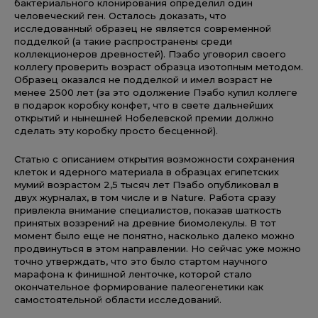
бактериального клонирования определил один
человеческий ген. Осталось доказать, что
исследованный образец не является современной
подделкой (а такие распространены среди
коллекционеров древностей). Пэабо уговорил своего
коллегу проверить возраст образца изотопным методом.
Образец оказался не подделкой и имел возраст не
менее 2500 лет (за это одолжение Пэабо купил коллеге
в подарок коробку конфет, что в свете дальнейших
открытий и нынешней Нобелевской премии должно
сделать эту коробку просто бесценной).
Статью с описанием открытия возможности сохранения
клеток и ядерного материала в образцах египетских
мумий возрастом 2,5 тысяч лет Пэабо опубликовал в
двух журналах, в том числе и в Nature. Работа сразу
привлекла внимание специалистов, показав шаткость
принятых воззрений на древние биомолекулы. В тот
момент было еще не понятно, насколько далеко можно
продвинуться в этом направлении. Но сейчас уже можно
точно утверждать, что это было стартом научного
марафона к финишной ленточке, которой стало
окончательное формирование палеогенетики как
самостоятельной области исследований.