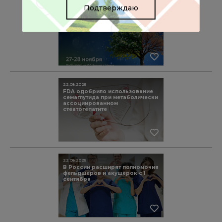
Подтверждаю
15.10.2025
Всероссийский конгресс
«Долголетие против старения»
27-28 ноября 2025 года
22.08.2025
FDA одобрило использование
семаглутида при метаболически
ассоциированном
стеатогепатите
22.08.2025
В России расширят полномочия
фельдшеров и акушерок с 1
сентября