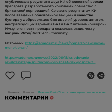
опубликовала результаты двух КИ обновленной версии
препарата, разработанного компанией совместно с
британской корпорацией. Согласно результатам КИ,
после введения обновленной вакцины в качестве
бустера у добровольцев был высокий уровень антител,
нейтрализующих варианты BA.1 и BA.2 штамма «омикрон».
Иммуногенность препарата оказалась выше, чем у
вакцины Pfizer/BioNTech (Comirnaty).
Источники:
https://remedium.ru/news/preparat-na-osnove-
monoklonaln/
https://vademec.ru/news/2022/06/15/issledovanie-
revaktsinatsiya-sputnikom-v-snizhaet-risk-gospitaliz...
добавить
оставить
себе
комментарий
в
избранное
Главная
Новости
Лечение Сovid-19: испытания препарата на основе мо
КОММЕНТАРИИ
0