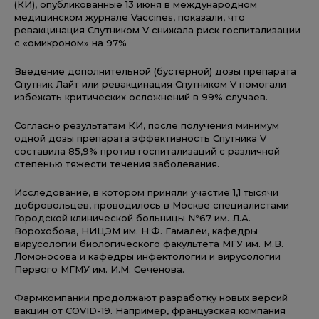
(КИ), опубликованные 13 июня в международном
медицинском журнале Vaccines, показали, что
ревакцинация Спутником V снижала риск госпитализации
с «омикроном» на 97%
Введение дополнительной (бустерной) дозы препарата
Спутник Лайт или ревакцинация Спутником V помогали
избежать критических осложнений в 99% случаев.
Согласно результатам КИ, после получения минимум
одной дозы препарата эффективность Спутника V
составила 85,9% против госпитализаций с различной
степенью тяжести течения заболевания.
Исследование, в котором приняли участие 1,1 тысячи
добровольцев, проводилось в Москве специалистами
Городской клинической больницы №67 им. Л.А.
Ворохобова, НИЦЭМ им. Н.Ф. Гамалеи, кафедры
вирусологии биологического факультета МГУ им. М.В.
Ломоносова и кафедры инфектологии и вирусологии
Первого МГМУ им. И.М. Сеченова.
Фармкомпании продолжают разработку новых версий
вакцин от COVID-19. Например, французская компания