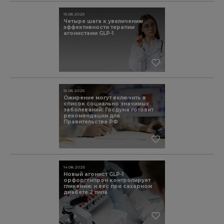
15.08.2025
Четыре шага к увеличению
эффективности терапии
агонистами GLP-1
15.08.2025
Ожирение могут включить в
список социально значимых
заболеваний: Госдума готовит
рекомендации для
Правительства РФ
14.08.2025
Новый агонист GLP-1
орфорглипрон контролирует
гликемию и вес при сахарном
диабете 2 типа