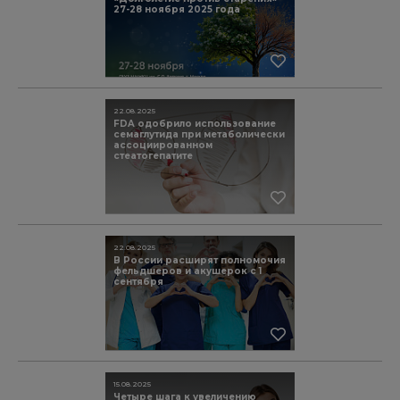
27-28 ноября 2025 года
22.08.2025
FDA одобрило использование
семаглутида при метаболически
ассоциированном
стеатогепатите
22.08.2025
В России расширят полномочия
фельдшеров и акушерок с 1
сентября
15.08.2025
Четыре шага к увеличению