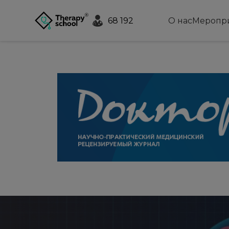
68 192
О нас
Меропр