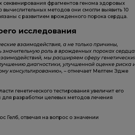
х секвенирования фрагментов генома здоровых
ю вычислительных методов они смогли выявить 10
связаны с развитием врожденного порока сердца.
воего исследования
еские взаимодействия, а не только причины,
ть значительную роль в врожденных пороках сердца
взаимодействий, мы расширяем сферу генетически
улучшению диагностики, улучшенной оценке риска 
ому консультированию»,
– отмечает Мелтем Эдже
ласти генетического тестирования увеличит его
й для разработки целевых методов лечения
с Гелб, отвечая на вопрос о значении