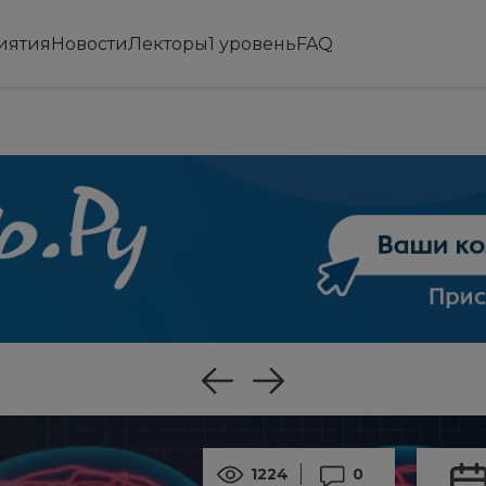
иятия
Новости
Лекторы
1 уровень
FAQ
1224
0