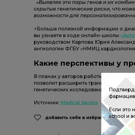
«Выявляя эти пары генов и их комб
скрытые генетические риски, что може
возможности для персонализированны
⚡️Больше полезной информации о диа
вы узнаете в ходе онлайн-школы
«Акт
руководством Карпова Юрия Александро
ангиологии ФГБУ «НМИЦ кардиологии
Какие перспективы у пр
В планах у авторов работы применить
позволит расширить границы его при
Подтверди
генетических исследований для обна
фармацев
Источник:
Medical Xpress
Если это 
school и 
добавить себе в избранное