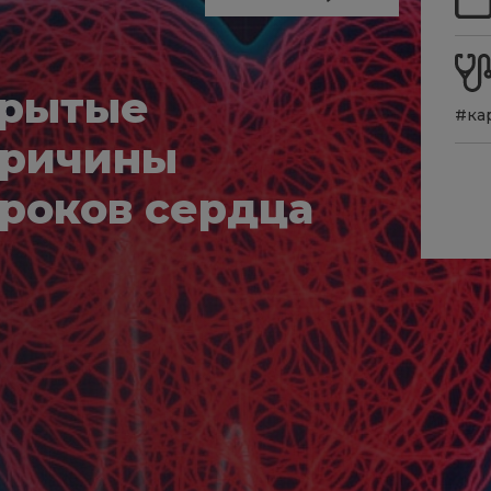
крытые
#ка
причины
роков сердца