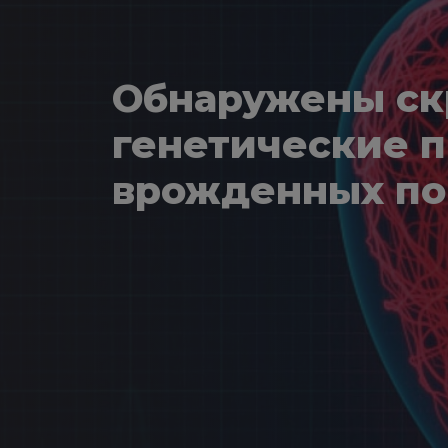
Обнаружены с
генетические 
врожденных по