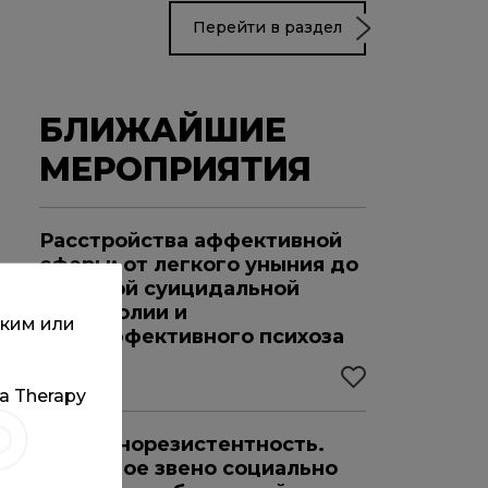
Перейти в раздел
БЛИЖАЙШИЕ
МЕРОПРИЯТИЯ
Расстройства аффективной
сферы: от легкого уныния до
глубокой суицидальной
меланхолии и
ским или
шизоаффективного психоза
22.08.2026
та Therapy
Инсулинорезистентность.
Ключевое звено социально