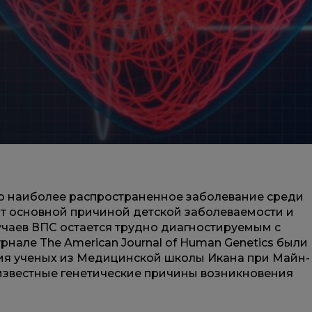
о наиболее распространенное заболевание среди
т основной причиной детской заболеваемости и
учаев ВПС остается трудно диагностируемым с
нале The American Journal of Human Genetics были
ия ученых из Медицинской школы Икана при Майн-
известные генетические причины возникновения