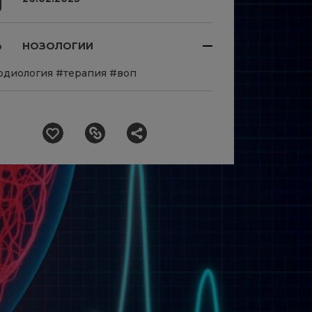
НОЗОЛОГИИ
рдиология
#терапия
#воп