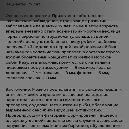
пациентки 77 лет.
Основные положения. Приведено собственное
клиническое наблюдение, отражающее развитие
заболевания у пациентки 77 лет. У нее в этом возрасте
впервые внезапно стали возникать ангиоотеки век, лица,
горла, покраснение и зуд кожи туловища, ладоней,
голеней после употребления в пищу рыбы и крабовых
палочек. За 3 недели до первой такой реакции ей был
назначен гомеопатический препарат, в состав которого
входил биоактивный концентрат из мелкой морской
рыбы. Результаты кожных прик-тестов с нативными
пищевыми продуктами: сурими — 8 мм, икра красная
лососевая — 1 мм, тилапия — 8 мм, форель — 6 мм,
креветка свежая — 8 мм.
Заключение. Можно предполагать, что сенсибилизация к
антигенам рыбы и креветки развилась вследствие
парентерального введения гомеопатического
препарата, содержащего антигены рыбы, обладающие
выраженной сенсибилизирующей активностью.
Провоцирующими факторами формирования пищевой
аллергии у данной пациентки могли служить развившиеся
нарушения гистогематических барьеров, обусловленные