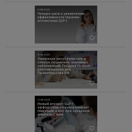
15.08.2025
Четыре шага к увеличению
эффективности терапии
агонистами GLP-1
15.08.2025
Ожирение могут включить в
список социально значимых
заболеваний: Госдума готовит
рекомендации для
Правительства РФ
14.08.2025
Новый агонист GLP-1
орфорглипрон контролирует
гликемию и вес при сахарном
диабете 2 типа