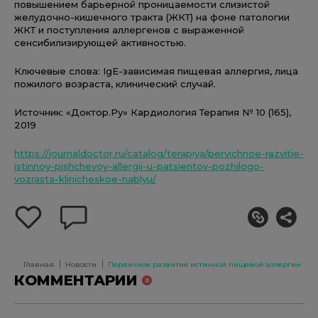
повышением барьерной проницаемости слизистой
желудочно-кишечного тракта (ЖКТ) на фоне патологии
ЖКТ и поступления аллергенов с выраженной
сенсибилизирующей активностью.
Ключевые слова: IgE-зависимая пищевая аллергия, лица
пожилого возраста, клинический случай.
Источник: «Доктор.Ру» Кардиология Терапия № 10 (165),
2019
https://journaldoctor.ru/catalog/terapiya/pervichnoe-razvitie-
istinnoy-pishchevoy-allergii-u-patsientov-pozhilogo-
vozrasta-klinicheskoe-nablyu/
добавить
оставить
себе
комментарий
в
избранное
Главная
Новости
Первичное развитие истинной пищевой аллергии у па
КОММЕНТАРИИ
0