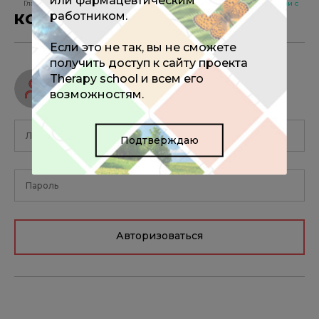
Главная
Новости
Повышенный уровень липопротеина(a) связали с не
работником.
КОММЕНТАРИИ
0
Если это не так, вы не сможете
получить доступ к сайту проекта
Therapy school и всем его
Авторизуйтесь, чтобы оставить
возможностям.
комментарий
Подтверждаю
Авторизоваться