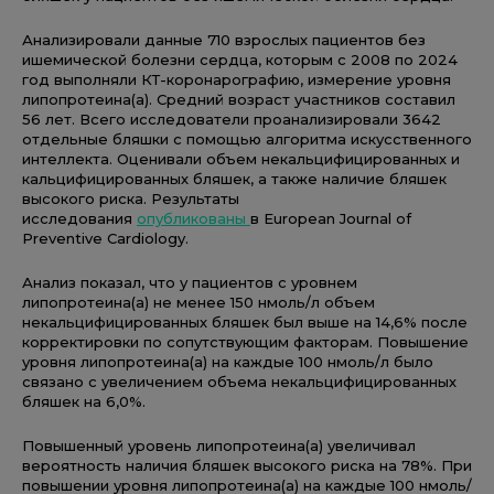
Анализировали данные 710 взрослых пациентов без
ишемической болезни сердца, которым с 2008 по 2024
год выполняли КТ-коронарографию, измерение уровня
липопротеина(a). Средний возраст участников составил
56 лет. Всего исследователи проанализировали 3642
отдельные бляшки с помощью алгоритма искусственного
интеллекта. Оценивали объем некальцифицированных и
кальцифицированных бляшек, а также наличие бляшек
высокого риска. Результаты
исследования
опубликованы
в European Journal of
Preventive Cardiology.
Анализ показал, что у пациентов с уровнем
липопротеина(a) не менее 150 нмоль/л объем
некальцифицированных бляшек был выше на 14,6% после
корректировки по сопутствующим факторам. Повышение
уровня липопротеина(a) на каждые 100 нмоль/л было
связано с увеличением объема некальцифицированных
бляшек на 6,0%.
Повышенный уровень липопротеина(a) увеличивал
вероятность наличия бляшек высокого риска на 78%. При
повышении уровня липопротеина(a) на каждые 100 нмоль/