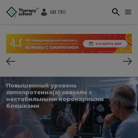
68 190
Повышенный уровень
липопротеина(a) связали с
нестабильными коронарными
бляшками